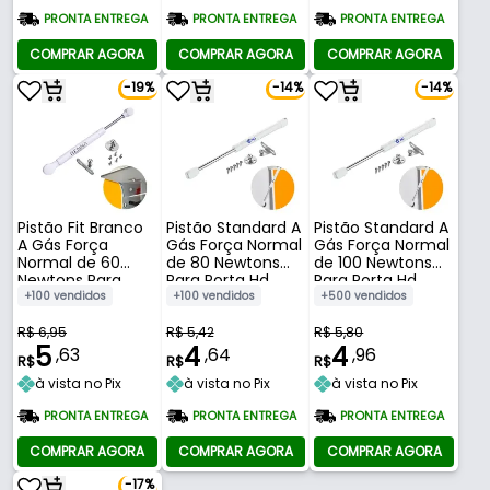
PRONTA ENTREGA
PRONTA ENTREGA
PRONTA ENTREGA
COMPRAR AGORA
COMPRAR AGORA
COMPRAR AGORA
-19%
-14%
-14%
Pistão Fit Branco
Pistão Standard A
Pistão Standard A
A Gás Força
Gás Força Normal
Gás Força Normal
Normal de 60
de 80 Newtons
de 100 Newtons
Newtons Para
Para Porta Hd
Para Porta Hd
Porta Renna
+100 vendidos
+100 vendidos
+500 vendidos
R$ 6,95
R$ 5,42
R$ 5,80
5
4
4
,63
,64
,96
R$
R$
R$
à vista no Pix
à vista no Pix
à vista no Pix
PRONTA ENTREGA
PRONTA ENTREGA
PRONTA ENTREGA
COMPRAR AGORA
COMPRAR AGORA
COMPRAR AGORA
-17%