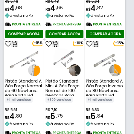
R$ 5,48
R$ 5,48
R$ 5,64
4
4
4
,68
,68
,82
R$
R$
R$
à vista no Pix
à vista no Pix
à vista no Pix
PRONTA ENTREGA
PRONTA ENTREGA
PRONTA ENTREGA
COMPRAR AGORA
COMPRAR AGORA
COMPRAR AGORA
-15%
-19%
-15%
Pistão Standard A
Pistão Standard
Pistão Standard A
Gás Força Normal
Mini A Gás Força
Gás Força Inverso
de 60 Newtons
Normal de 100
de 80 Newtons
Para Porta Hd
Newtons Para
Para Porta Hd
Porta Dmt
+1 mil vendidos
+500 vendidos
+1 mil vendidos
R$ 5,61
R$ 7,10
R$ 6,83
4
5
5
,80
,75
,84
R$
R$
R$
à vista no Pix
à vista no Pix
à vista no Pix
PRONTA ENTREGA
PRONTA ENTREGA
PRONTA ENTREGA