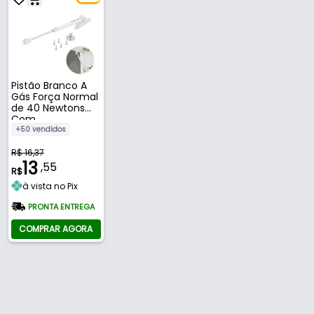
Pistão Branco A
Gás Força Normal
de 40 Newtons
Com
Amortecedor
+50 vendidos
Para Porta Fgvtn
R$ 16,37
13
,55
R$
à vista no Pix
PRONTA ENTREGA
COMPRAR AGORA