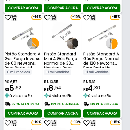
COMPRAR AGORA
COMPRAR AGORA
COMPRAR AGORA
-14%
-19%
-15%
Pistão Standard A
Pistão Standard
Pistão Standard A
Gás Força Inverso
Mini A Gás Força
Gás Força Normal
de 60 Newtons
Normal de 30
de 120 Newtons
Para Porta Hd
Newtons Para
Para Porta Hd
Porta Hardt
+1 mil vendidos
+1 mil vendidos
+1 mil vendidos
R$ 6,57
R$ 10,55
R$ 5,61
5
8
4
,62
,54
,80
R$
R$
R$
à vista no Pix
à vista no Pix
à vista no Pix
PRONTA ENTREGA
PRONTA ENTREGA
PRONTA ENTREGA
COMPRAR AGORA
COMPRAR AGORA
COMPRAR AGORA
-19%
-19%
-15%