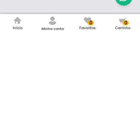
0
0
Início
Favoritos
Carrinho
Minha conta
Mark Ferragens
Remaclo da Silva Ferragens LTDA
CNPJ: 12.616.548/0001-40
Rua Padre Dehon, 40
Vila Carmelita, Formiga/MG
CEP 35572-290
contato@markferragens.com.br
Siga-nos