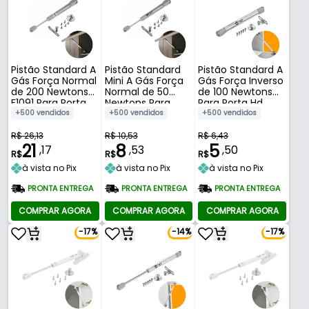
Pistão Standard A
Pistão Standard
Pistão Standard A
Gás Força Normal
Mini A Gás Força
Gás Força Inverso
de 200 Newtons
Normal de 50
de 100 Newtons
F1091 Para Porta
Newtons Para
Para Porta Hd
Hardt
Porta Dmt
+500 vendidos
+500 vendidos
+500 vendidos
R$ 26,13
R$ 10,53
R$ 6,43
21
8
5
,17
,53
,50
R$
R$
R$
à vista no Pix
à vista no Pix
à vista no Pix
PRONTA ENTREGA
PRONTA ENTREGA
PRONTA ENTREGA
COMPRAR AGORA
COMPRAR AGORA
COMPRAR AGORA
-17%
-14%
-17%