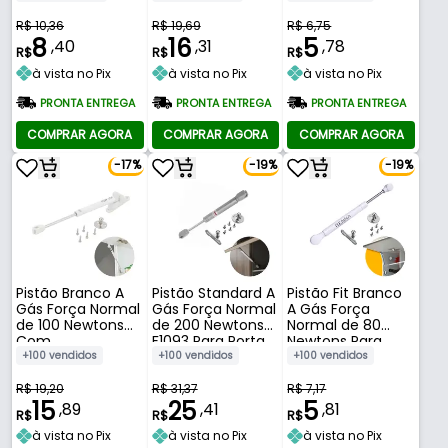
Para Porta Fgvtn
R$ 10,36
R$ 19,69
R$ 6,75
8
16
5
,40
,31
,78
R$
R$
R$
à vista no Pix
à vista no Pix
à vista no Pix
PRONTA ENTREGA
PRONTA ENTREGA
PRONTA ENTREGA
COMPRAR AGORA
COMPRAR AGORA
COMPRAR AGORA
-17%
-19%
-19%
Pistão Branco A
Pistão Standard A
Pistão Fit Branco
Gás Força Normal
Gás Força Normal
A Gás Força
de 100 Newtons
de 200 Newtons
Normal de 80
Com
F1093 Para Porta
Newtons Para
Amortecedor
Hardt
Porta Renna
+100 vendidos
+100 vendidos
+100 vendidos
Para Porta Fgvtn
R$ 19,20
R$ 31,37
R$ 7,17
15
25
5
,89
,41
,81
R$
R$
R$
à vista no Pix
à vista no Pix
à vista no Pix