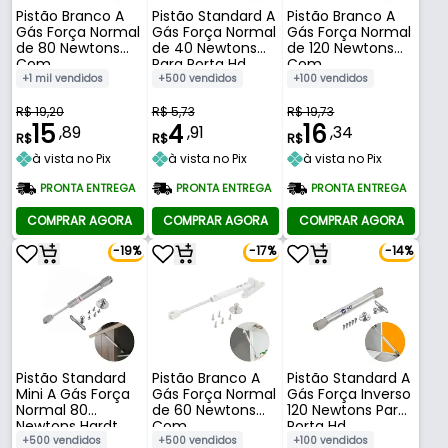
Pistão Branco A
Pistão Standard A
Pistão Branco A
Gás Força Normal
Gás Força Normal
Gás Força Normal
de 80 Newtons
de 40 Newtons
de 120 Newtons
Com
Para Porta Hd
Com
Amortecedor
Amortecedor
+1 mil vendidos
+500 vendidos
+100 vendidos
Para Porta Fgvtn
Para Porta Fgvtn
R$ 19,20
R$ 5,73
R$ 19,73
15
4
16
,89
,91
,34
R$
R$
R$
à vista no Pix
à vista no Pix
à vista no Pix
PRONTA ENTREGA
PRONTA ENTREGA
PRONTA ENTREGA
COMPRAR AGORA
COMPRAR AGORA
COMPRAR AGORA
-19%
-17%
-14%
Pistão Standard
Pistão Branco A
Pistão Standard A
Mini A Gás Força
Gás Força Normal
Gás Força Inverso
Normal 80
de 60 Newtons
120 Newtons Para
Newtons Hardt
Com
Porta Hd
Amortecedor
+500 vendidos
+500 vendidos
+100 vendidos