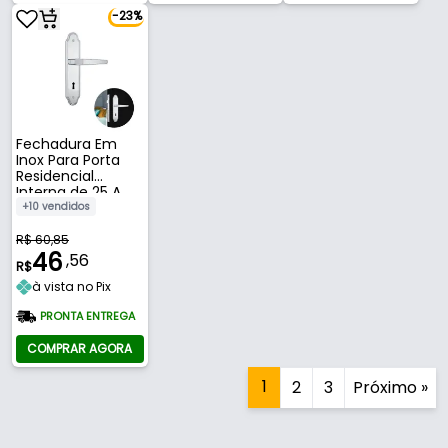
-23%
Fechadura Em
Inox Para Porta
Residencial
Interna de 25 A
40 Mm 813/03
+10 vendidos
Stam
R$ 60,85
46
,56
R$
à vista no Pix
PRONTA ENTREGA
COMPRAR AGORA
1
2
3
Próximo »