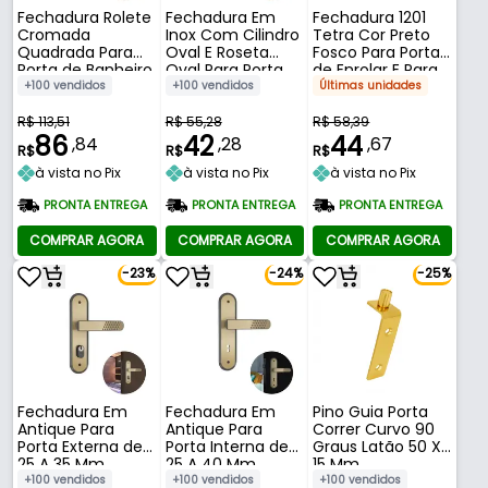
Fechadura Rolete
Fechadura Em
Fechadura 1201
Cromada
Inox Com Cilindro
Tetra Cor Preto
Quadrada Para
Oval E Roseta
Fosco Para Porta
Porta de Banheiro
Oval Para Porta
de Enrolar E Para
Pivotante de 25 A
Pivotante de
Porta de Rolo de
+100 vendidos
+100 vendidos
Últimas unidades
45 Mm 1025 Stam
Correr 940 Stam
Comércio Stam
R$ 113,51
R$ 55,28
R$ 58,39
86
42
44
,84
,28
,67
R$
R$
R$
à vista no Pix
à vista no Pix
à vista no Pix
PRONTA ENTREGA
PRONTA ENTREGA
PRONTA ENTREGA
COMPRAR AGORA
COMPRAR AGORA
COMPRAR AGORA
-23%
-24%
-25%
Fechadura Em
Fechadura Em
Pino Guia Porta
Antique Para
Antique Para
Correr Curvo 90
Porta Externa de
Porta Interna de
Graus Latão 50 X
25 A 35 Mm
25 A 40 Mm
15 Mm
1801/21 Stam
1810/21 Stam
+100 vendidos
+100 vendidos
+100 vendidos