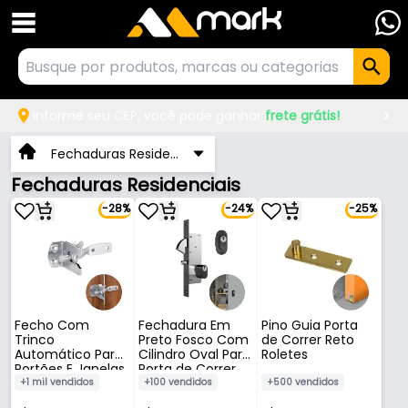
Informe seu CEP, você pode ganhar
frete grátis!
Fechaduras Residenciais
Fechaduras Residenciais
-28%
-24%
-25%
Fecho Com
Fechadura Em
Pino Guia Porta
Trinco
Preto Fosco Com
de Correr Reto
Automático Para
Cilindro Oval Para
Roletes
Portões E Janelas
Porta de Correr
940 Stam
+1 mil vendidos
+100 vendidos
+500 vendidos