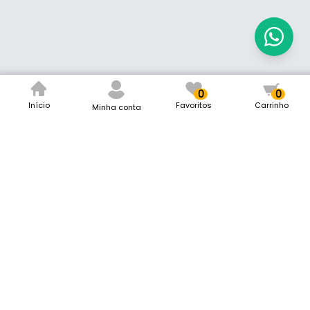
0
0
Início
Favoritos
Carrinho
Minha conta
Mark Ferragens
Remaclo da Silva Ferragens LTDA
CNPJ: 12.616.548/0001-40
Rua Padre Dehon, 40
Vila Carmelita, Formiga/MG