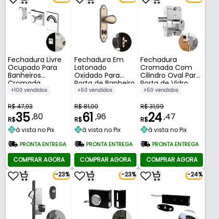
Fechadura Livre
Fechadura Em
Fechadura
Ocupado Para
Latonado
Cromada Com
Banheiros
Oxidado Para
Cilindro Oval Para
Cromada
Porta de Banheiro
Porta de Vidro
de 25 A 40 Mm
Basculante 2001
+100 vendidos
+50 vendidos
+50 vendidos
823/10 Stam
Stam
R$ 47,93
R$ 81,00
R$ 31,99
35
61
24
,80
,96
,47
R$
R$
R$
à vista no Pix
à vista no Pix
à vista no Pix
PRONTA ENTREGA
PRONTA ENTREGA
PRONTA ENTREGA
COMPRAR AGORA
COMPRAR AGORA
COMPRAR AGORA
-23%
-23%
-24%