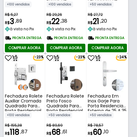
Banheiro Vestiário
Porta Externa
+100 vendidos
+100 vendidos
+50 vendidos
de 15 A 25 Mm
Stam
Stam
R$ 5,27
R$ 29,26
R$ 27,72
3
22
21
,89
,38
,20
R$
R$
R$
à vista no Pix
à vista no Pix
à vista no Pix
PRONTA ENTREGA
PRONTA ENTREGA
PRONTA ENTREGA
COMPRAR AGORA
COMPRAR AGORA
COMPRAR AGORA
-23%
-23%
-24%
Fechadura Rolete
Fechadura Rolete
Fechadura Em
Auxiliar Cromada
Preto Fosco
Inox Gorje Para
Quadrada Para
Quadrada Para
Porta Residencial
Porta Residencial
Porta Residencial
Externa de 25 A 35
Pivotante Externa
Pivotante Externa
Mm 501-502/03
+100 vendidos
+50 vendidos
+50 vendidos
de 25 A 45 Mm
de 25 A 40 Mm
Stam
1005 Stam
803 Stam
R$ 155,38
R$ 89,69
R$ 78,57
118
68
60
,87
,61
,10
R$
R$
R$