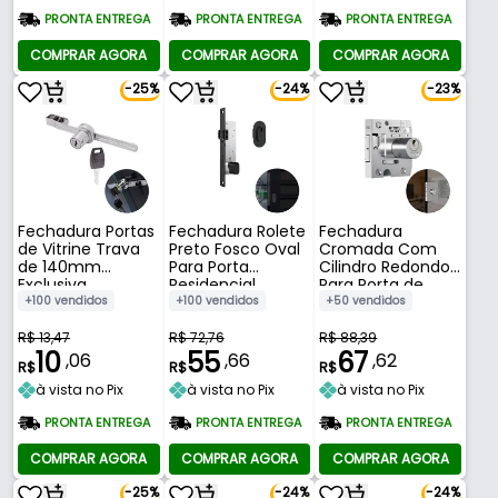
PRONTA ENTREGA
PRONTA ENTREGA
PRONTA ENTREGA
COMPRAR AGORA
COMPRAR AGORA
COMPRAR AGORA
-25%
-24%
-23%
Fechadura Portas
Fechadura Rolete
Fechadura
de Vitrine Trava
Preto Fosco Oval
Cromada Com
de 140mm
Para Porta
Cilindro Redondo
Exclusiva
Residencial
Para Porta de
Pivotante Externa
Vidro Correr 2002
+100 vendidos
+100 vendidos
+50 vendidos
de 25 A 40 Mm
Stam
601 Stam
R$ 13,47
R$ 72,76
R$ 88,39
10
55
67
,06
,66
,62
R$
R$
R$
à vista no Pix
à vista no Pix
à vista no Pix
PRONTA ENTREGA
PRONTA ENTREGA
PRONTA ENTREGA
COMPRAR AGORA
COMPRAR AGORA
COMPRAR AGORA
-25%
-24%
-24%