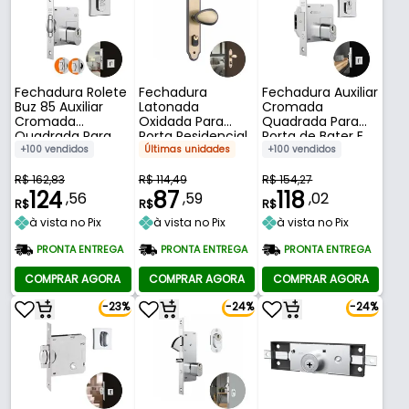
Fechadura Rolete
Fechadura
Fechadura Auxiliar
Buz 85 Auxiliar
Latonada
Cromada
Cromada
Oxidada Para
Quadrada Para
Quadrada Para
Porta Residencial
Porta de Bater E
Porta Residencial
Externa de 25 A 35
de Correr de 25 A
+100 vendidos
Últimas unidades
+100 vendidos
Pivotante Externa
Mm 803/10 Stam
45 Mm 1006 Stam
de 25 A 65 Mm
R$ 162,83
R$ 114,49
R$ 154,27
1005 Stam
124
87
118
,56
,59
,02
R$
R$
R$
à vista no Pix
à vista no Pix
à vista no Pix
PRONTA ENTREGA
PRONTA ENTREGA
PRONTA ENTREGA
COMPRAR AGORA
COMPRAR AGORA
COMPRAR AGORA
-23%
-24%
-24%