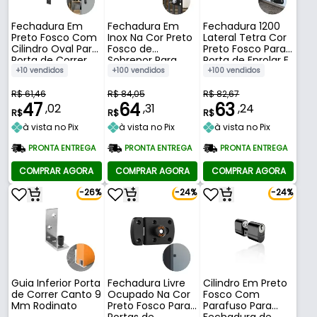
Fechadura Em
Fechadura Em
Fechadura 1200
Preto Fosco Com
Inox Na Cor Preto
Lateral Tetra Cor
Cilindro Oval Para
Fosco de
Preto Fosco Para
Porta de Correr
Sobrepor Para
Porta de Enrolar E
901 Stam
Portões E Portas
Para Porta de Rolo
+10 vendidos
+100 vendidos
+100 vendidos
Externas 701/10
de Comércio
Stam
Stam
R$ 61,46
R$ 84,05
R$ 82,67
47
64
63
,02
,31
,24
R$
R$
R$
à vista no Pix
à vista no Pix
à vista no Pix
PRONTA ENTREGA
PRONTA ENTREGA
PRONTA ENTREGA
COMPRAR AGORA
COMPRAR AGORA
COMPRAR AGORA
-26%
-24%
-24%
Guia Inferior Porta
Fechadura Livre
Cilindro Em Preto
de Correr Canto 9
Ocupado Na Cor
Fosco Com
Mm Rodinato
Preto Fosco Para
Parafuso Para
Portas de
Fechadura de