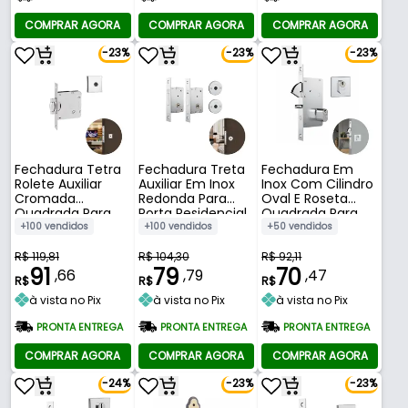
COMPRAR AGORA
COMPRAR AGORA
COMPRAR AGORA
-23%
-23%
-23%
Fechadura Tetra
Fechadura Treta
Fechadura Em
Rolete Auxiliar
Auxiliar Em Inox
Inox Com Cilindro
Cromada
Redonda Para
Oval E Roseta
Quadrada Para
Porta Residencial
Quadrada Para
Porta Residencial
Pivotante de 25 A
Porta Pivotante
+100 vendidos
+100 vendidos
+50 vendidos
Pivotante Externa
30 Mm 1001 Stam
de Correr 950
de 25 A 35 Mm
Stam
R$ 119,81
R$ 104,30
R$ 92,11
1005 Stam
91
79
70
,66
,79
,47
R$
R$
R$
à vista no Pix
à vista no Pix
à vista no Pix
PRONTA ENTREGA
PRONTA ENTREGA
PRONTA ENTREGA
COMPRAR AGORA
COMPRAR AGORA
COMPRAR AGORA
-24%
-23%
-23%