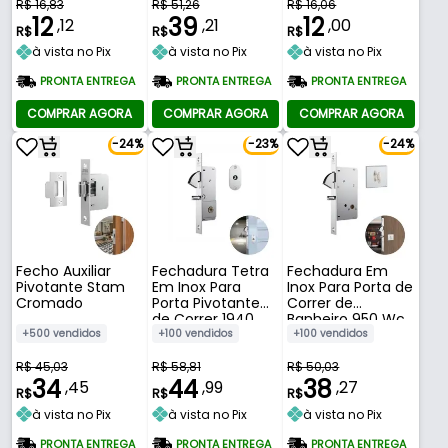
R$ 16,83
R$ 51,26
R$ 16,06
12
39
12
,12
,21
,00
R$
R$
R$
à vista no Pix
à vista no Pix
à vista no Pix
PRONTA ENTREGA
PRONTA ENTREGA
PRONTA ENTREGA
COMPRAR AGORA
COMPRAR AGORA
COMPRAR AGORA
-24%
-23%
-24%
Fecho Auxiliar
Fechadura Tetra
Fechadura Em
Pivotante Stam
Em Inox Para
Inox Para Porta de
Cromado
Porta Pivotante
Correr de
de Correr 1940
Banheiro 950 Wc
Stam
Stam
+500 vendidos
+100 vendidos
+100 vendidos
R$ 45,03
R$ 58,81
R$ 50,03
34
44
38
,45
,99
,27
R$
R$
R$
à vista no Pix
à vista no Pix
à vista no Pix
PRONTA ENTREGA
PRONTA ENTREGA
PRONTA ENTREGA