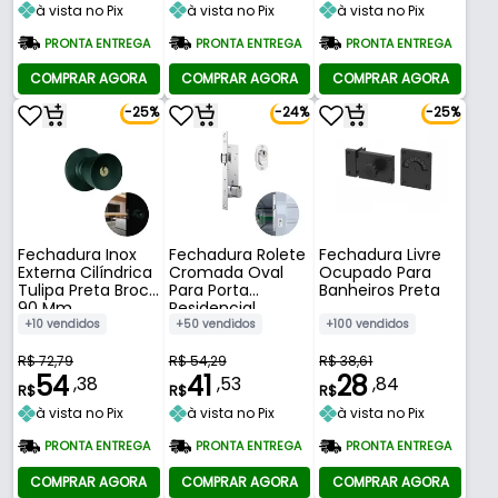
à vista no Pix
à vista no Pix
à vista no Pix
PRONTA ENTREGA
PRONTA ENTREGA
PRONTA ENTREGA
COMPRAR AGORA
COMPRAR AGORA
COMPRAR AGORA
-25%
-24%
-25%
Fechadura Inox
Fechadura Rolete
Fechadura Livre
Externa Cilíndrica
Cromada Oval
Ocupado Para
Tulipa Preta Broca
Para Porta
Banheiros Preta
90 Mm
Residencial
Pivotante Externa
+10 vendidos
+50 vendidos
+100 vendidos
de 25 A 40 Mm
601 Stam
R$ 72,79
R$ 54,29
R$ 38,61
54
41
28
,38
,53
,84
R$
R$
R$
à vista no Pix
à vista no Pix
à vista no Pix
PRONTA ENTREGA
PRONTA ENTREGA
PRONTA ENTREGA
COMPRAR AGORA
COMPRAR AGORA
COMPRAR AGORA