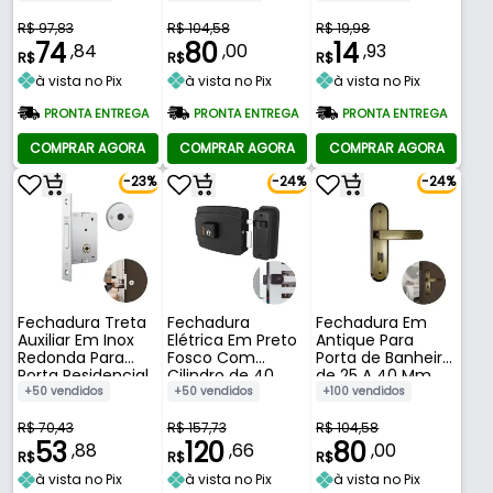
R$ 97,83
R$ 104,58
R$ 19,98
74
80
14
,84
,00
,93
R$
R$
R$
à vista no Pix
à vista no Pix
à vista no Pix
PRONTA ENTREGA
PRONTA ENTREGA
PRONTA ENTREGA
COMPRAR AGORA
COMPRAR AGORA
COMPRAR AGORA
-23%
-24%
-24%
Fechadura Treta
Fechadura
Fechadura Em
Auxiliar Em Inox
Elétrica Em Preto
Antique Para
Redonda Para
Fosco Com
Porta de Banheiro
Porta Residencial
Cilindro de 40
de 25 A 40 Mm
Pivotante de 25 A
Mm E Abertura
1820/21 Stam
+50 vendidos
+50 vendidos
+100 vendidos
30 Mm 1001 Stam
Para Dentro Stam
R$ 70,43
R$ 157,73
R$ 104,58
53
120
80
,88
,66
,00
R$
R$
R$
à vista no Pix
à vista no Pix
à vista no Pix