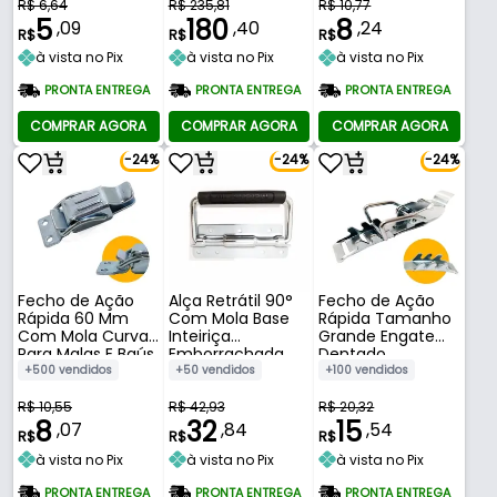
R$ 6,64
R$ 235,81
R$ 10,77
5
180
8
,09
,40
,24
R$
R$
R$
à vista no Pix
à vista no Pix
à vista no Pix
PRONTA ENTREGA
PRONTA ENTREGA
PRONTA ENTREGA
COMPRAR AGORA
COMPRAR AGORA
COMPRAR AGORA
-24%
-24%
-24%
Fecho de Ação
Alça Retrátil 90°
Fecho de Ação
Rápida 60 Mm
Com Mola Base
Rápida Tamanho
Com Mola Curva
Inteiriça
Grande Engate
Para Malas E Baús
Emborrachada
Dentado
Altura 10,5 Mm
Regulagem 117
+500 vendidos
+50 vendidos
+100 vendidos
Mm
R$ 10,55
R$ 42,93
R$ 20,32
8
32
15
,07
,84
,54
R$
R$
R$
à vista no Pix
à vista no Pix
à vista no Pix
PRONTA ENTREGA
PRONTA ENTREGA
PRONTA ENTREGA