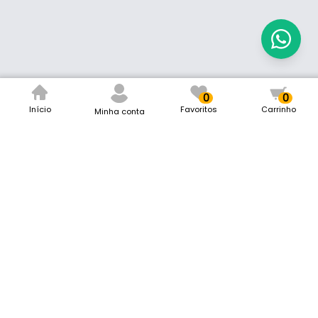
0
0
Início
Favoritos
Carrinho
Minha conta
Mark Ferragens
Remaclo da Silva Ferragens LTDA
CNPJ: 12.616.548/0001-40
Rua Padre Dehon, 40