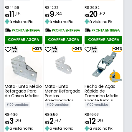
Altura 74,5 Mm
Mm
R$ 14,59
R$ 12,22
R$ 26,82
11
9
20
,16
,34
,52
R$
R$
R$
à vista no Pix
à vista no Pix
à vista no Pix
PRONTA ENTREGA
PRONTA ENTREGA
PRONTA ENTREGA
COMPRAR AGORA
COMPRAR AGORA
COMPRAR AGORA
-23%
-24%
-24%
Mata-junta Médio
Mata-junta
Fecho de Ação
Reforçado Para
Menor Reforçada
Rápida de
de Cases Médias
Pontas
Tamanho Médio
Arredondadas
Engate Reto E
Para Cases
Mola Curva 104
+100 vendidos
+100 vendidos
+100 vendidos
Pequenos
Mm
R$ 4,30
R$ 3,50
R$ 16,07
3
2
12
,29
,67
,29
R$
R$
R$
à vista no Pix
à vista no Pix
à vista no Pix