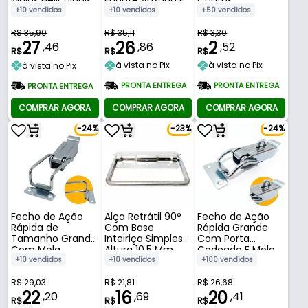
Molas Helicoidais
Base Fixa 122 Mm
Laterais 126 Mm
+10 vendidos
+50 vendidos
+10 vendidos
R$ 35,11
R$ 3,30
R$ 35,90
26
2
27
,86
,52
,46
R$
R$
R$
à vista no Pix
à vista no Pix
à vista no Pix
PRONTA ENTREGA
PRONTA ENTREGA
PRONTA ENTREGA
COMPRAR AGORA
COMPRAR AGORA
COMPRAR AGORA
-24%
-23%
-24%
Fecho de Ação
Alça Retrátil 90°
Fecho de Ação
Rápida de
Com Base
Rápida Grande
Tamanho Grande
Inteiriça Simples
Com Porta
Com Mola
Altura 10,5 Mm
Cadeado E Mola
Comprida 135 Mm
Curva 109 Mm
+10 vendidos
+10 vendidos
+100 vendidos
R$ 29,03
R$ 21,81
R$ 26,68
22
16
20
,20
,69
,41
R$
R$
R$