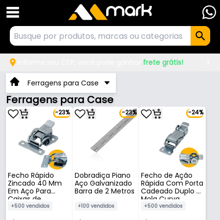
Informe seu CEP, você pode ganhar
frete grátis!
Ferragens para Case
Ferragens para Case
-23%
-23%
-24%
Fecho Rápido
Dobradiça Piano
Fecho de Ação
Zincado 40 Mm
Aço Galvanizado
Rápida Com Porta
Em Aço Para
Barra de 2 Metros
Cadeado Duplo E
Caixas de
Mola Curva
Ferramentas E
Pequena 67 Mm
+500 vendidos
+100 vendidos
+500 vendidos
Outras