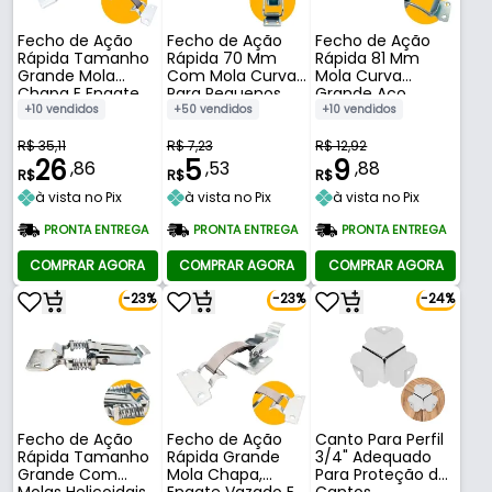
Fecho de Ação
Fecho de Ação
Fecho de Ação
Rápida Tamanho
Rápida 70 Mm
Rápida 81 Mm
Grande Mola
Com Mola Curva
Mola Curva
Chapa E Engate
Para Pequenos
Grande Aço
Vazado 140 Mm
Travamentos
Galvanizado
+10 vendidos
+50 vendidos
+10 vendidos
R$ 35,11
R$ 7,23
R$ 12,92
26
5
9
,86
,53
,88
R$
R$
R$
à vista no Pix
à vista no Pix
à vista no Pix
PRONTA ENTREGA
PRONTA ENTREGA
PRONTA ENTREGA
COMPRAR AGORA
COMPRAR AGORA
COMPRAR AGORA
-23%
-23%
-24%
Fecho de Ação
Canto Para Perfil
Fecho de Ação
Rápida Grande
3/4" Adequado
Rápida Tamanho
Mola Chapa,
Para Proteção de
Grande Com
Engate Vazado E
Cantos