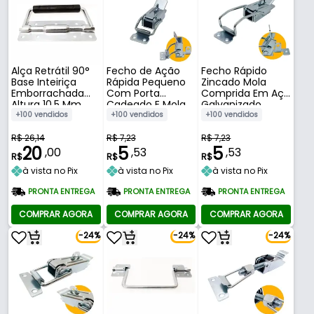
Alça Retrátil 90°
Fecho de Ação
Fecho Rápido
Base Inteiriça
Rápida Pequeno
Zincado Mola
Emborrachada
Com Porta
Comprida Em Aço
Altura 10,5 Mm
Cadeado E Mola
Galvanizado
Curva Pequena
+100 vendidos
+100 vendidos
+100 vendidos
R$ 26,14
R$ 7,23
R$ 7,23
20
5
5
,00
,53
,53
R$
R$
R$
à vista no Pix
à vista no Pix
à vista no Pix
PRONTA ENTREGA
PRONTA ENTREGA
PRONTA ENTREGA
COMPRAR AGORA
COMPRAR AGORA
COMPRAR AGORA
-24%
-24%
-24%