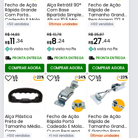
Fecho de Ação
Alça Retrátil 90°
Fecho de Ação
Rápida Grande
Com Base
Rápida de
Com Porta
Bipartida Simples
Tamanho Grande
Cadeado E Mola
Altura 10,5 Mm
Regulagem 122 A
Reta 109 Mm
151 Mm
+50 vendidos
Últimas unidades
+100 vendidos
R$ 14,83
R$ 10,78
R$ 35,87
11
8
27
,34
,24
,44
R$
R$
R$
à vista no Pix
à vista no Pix
à vista no Pix
PRONTA ENTREGA
PRONTA ENTREGA
PRONTA ENTREGA
COMPRAR AGORA
COMPRAR AGORA
COMPRAR AGORA
-23%
-24%
-23%
Alça Plástica
Fecho de Ação
Fecho de Ação
Preta de
Rápida Porta
Rápida de
Tamanho Médio
Cadeado E Mola
Tamanho Grande
Com
Curva Pequena
E Gancho Para
Identificador
67 Mm
Engate 120 A 145
+100 vendidos
+1 mil vendidos
Últimas unidades