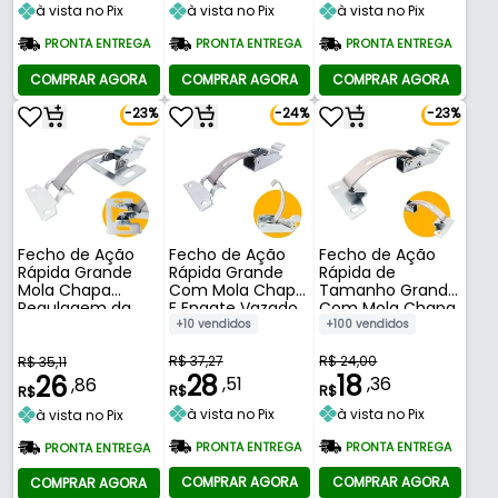
à vista no Pix
à vista no Pix
à vista no Pix
PRONTA ENTREGA
PRONTA ENTREGA
PRONTA ENTREGA
COMPRAR AGORA
COMPRAR AGORA
COMPRAR AGORA
-23%
-24%
-23%
Fecho de Ação
Fecho de Ação
Fecho de Ação
Rápida Grande
Rápida Grande
Rápida de
Mola Chapa
Com Mola Chapa
Tamanho Grande
Regulagem da
E Engate Vazado
Com Mola Chapa
Base 147 Mm
136 Mm
130 Mm
+10 vendidos
+100 vendidos
R$ 37,27
R$ 24,00
R$ 35,11
28
18
26
,51
,36
,86
R$
R$
R$
à vista no Pix
à vista no Pix
à vista no Pix
PRONTA ENTREGA
PRONTA ENTREGA
PRONTA ENTREGA
COMPRAR AGORA
COMPRAR AGORA
COMPRAR AGORA