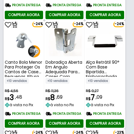
PRONTA ENTREGA
PRONTA ENTREGA
PRONTA ENTREGA
COMPRAR AGORA
COMPRAR AGORA
COMPRAR AGORA
-24%
-24%
-24%
Canto Bola Menor
Dobradiça Aberta
Alça Retrátil 90°
Para Proteger Os
Em Angulo
Com Base
Cantos de Cases
Adequada Para
Bipartida
Pequenas Altura
Cases Com
Emborrachada
42,5 Mm
Tampa
Altura 10,5 Mm
+10 vendidos
+10 vendidos
+10 vendidos
Removível
R$ 4,56
R$ 11,36
R$ 9,27
3
8
7
,48
,69
,09
R$
R$
R$
à vista no Pix
à vista no Pix
à vista no Pix
PRONTA ENTREGA
PRONTA ENTREGA
PRONTA ENTREGA
COMPRAR AGORA
COMPRAR AGORA
COMPRAR AGORA
-24%
-24%
-23%