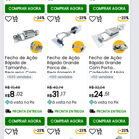
COMPRAR AGORA
COMPRAR AGORA
COMPRAR AGORA
-24%
-23%
-23%
Fecho de Ação
Fecho de Ação
Fecho de Ação
Rápida de
Rápida Grande
Rápida Grande
Tamanho
Porca de
Com Porta
Pequeno Com
Regulagem E
Cadeado E Mola
Mola Reta
Mola Especial 122
Reta 112 Mm
+500 vendidos
+100 vendidos
+50 vendidos
Pequena 61 Mm
A 151 Mm
R$ 10,48
R$ 40,74
R$ 32,04
8
31
24
,02
,17
,51
R$
R$
R$
à vista no Pix
à vista no Pix
à vista no Pix
PRONTA ENTREGA
PRONTA ENTREGA
PRONTA ENTREGA
COMPRAR AGORA
COMPRAR AGORA
COMPRAR AGORA
-23%
-23%
-23%