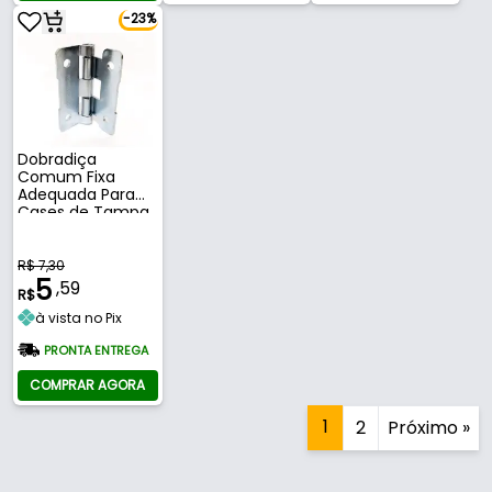
-23%
Dobradiça
Comum Fixa
Adequada Para
Cases de Tampa
Fixa
R$ 7,30
5
,59
R$
à vista no Pix
PRONTA ENTREGA
COMPRAR AGORA
1
2
Próximo »