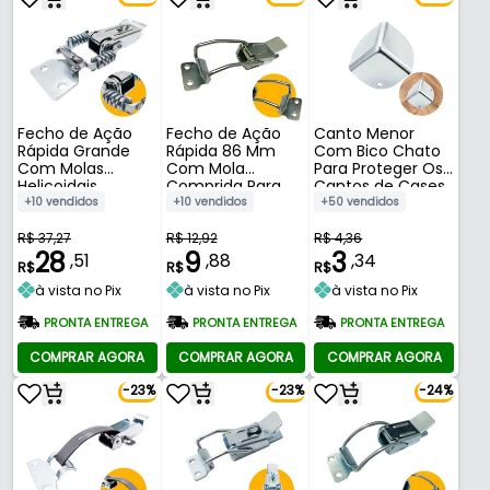
Fecho de Ação
Fecho de Ação
Canto Menor
Rápida Grande
Rápida 86 Mm
Com Bico Chato
Com Molas
Com Mola
Para Proteger Os
Helicoidais
Comprida Para
Cantos de Cases
Laterais 126 Mm
Travamentos
Pequenos
+10 vendidos
+10 vendidos
+50 vendidos
R$ 37,27
R$ 12,92
R$ 4,36
28
9
3
,51
,88
,34
R$
R$
R$
à vista no Pix
à vista no Pix
à vista no Pix
PRONTA ENTREGA
PRONTA ENTREGA
PRONTA ENTREGA
COMPRAR AGORA
COMPRAR AGORA
COMPRAR AGORA
-23%
-23%
-24%