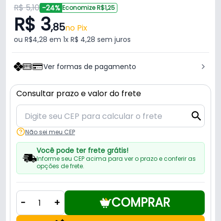
R$ 5,10
-24%
Economize R$1,25
R$ 3
,85
no Pix
ou R$4,28 em 1x R$ 4,28 sem juros
Ver formas de pagamento
Consultar prazo e valor do frete
Não sei meu CEP
Você pode ter frete grátis!
Informe seu CEP acima para ver o prazo e conferir as
opções de frete.
COMPRAR
-
+