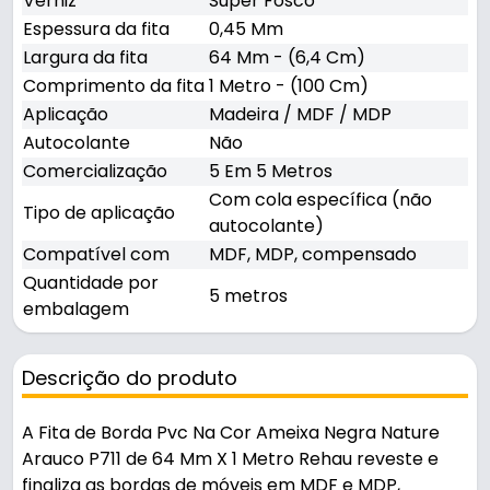
Verniz
Super Fosco
Espessura da fita
0,45 Mm
Largura da fita
64 Mm - (6,4 Cm)
Comprimento da fita
1 Metro - (100 Cm)
Aplicação
Madeira / MDF / MDP
Autocolante
Não
Comercialização
5 Em 5 Metros
Com cola específica (não
Tipo de aplicação
autocolante)
Compatível com
MDF, MDP, compensado
Quantidade por
5 metros
embalagem
Descrição do produto
A Fita de Borda Pvc Na Cor Ameixa Negra Nature
Arauco P711 de 64 Mm X 1 Metro Rehau reveste e
finaliza as bordas de móveis em MDF e MDP,