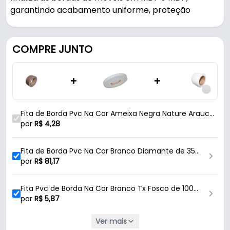
garantindo acabamento uniforme, proteção
contra umidade e durabilidade.
Indicado para madeira / mdf / mdp.
COMPRE JUNTO
Fabricada em PVC com acabamento nature, é
+
+
resistente e durável no uso diário. Compatível com
mdf, mdp, compensado.
Fita de Borda Pvc Na Cor Ameixa Negra Nature Arauco
Características:
P711 de 64 Mm X 1 Metro Rehau
por
R$
4,28
- Marca: Rehau
- Modelo: 112SU - Arauco
Fita de Borda Pvc Na Cor Branco Diamante de 35
- Linha: Arauco 112SU
Mm X 50 Metros Rehau
por
R$
81,17
- Material: PVC
- Acabamento: Nature
Fita Pvc de Borda Na Cor Branco Tx Fosco de 100
- Cor: Ameixa Negra
Mm X 1 Metro
por
R$
5,87
- Comprimento: 5 metros (por unidade no
carrinho)
Ver mais
Fita de Borda Pvc Na Cor Branco Tx Fosco de 19