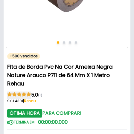
+500 vendidos
Fita de Borda Pvc Na Cor Ameixa Negra
Nature Arauco P711 de 64 Mm X 1 Metro
Rehau
5.0
(1)
SKU 4301
|
Rehau
ÓTIMA HORA
PARA COMPRAR!
00
:
00
:
00
.
000
TERMINA EM