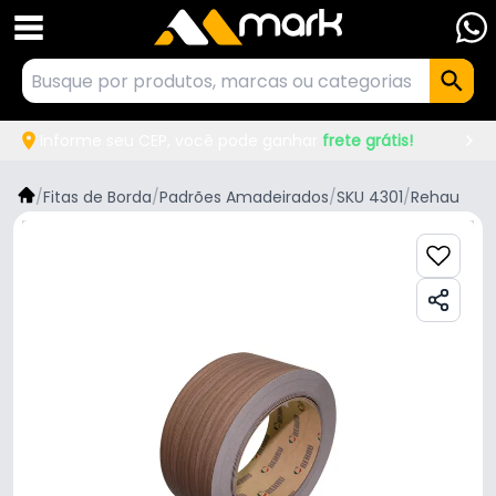
Informe seu CEP, você pode ganhar
frete grátis!
/
Fitas de Borda
/
Padrões Amadeirados
/
SKU 4301
/
Rehau