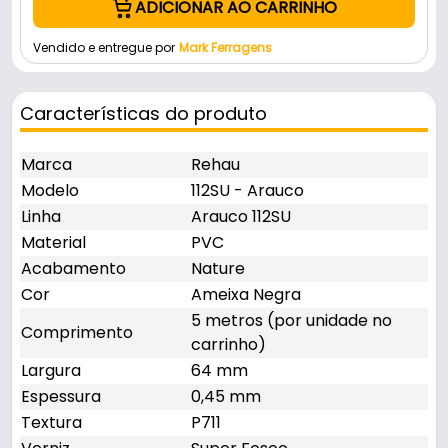
ADICIONAR AO CARRINHO
Vendido e entregue por
Mark Ferragens
Características do produto
Marca
Rehau
Modelo
112SU - Arauco
Linha
Arauco 112SU
Material
PVC
Acabamento
Nature
Cor
Ameixa Negra
5 metros (por unidade no
Comprimento
carrinho)
Largura
64 mm
Espessura
0,45 mm
Textura
P711