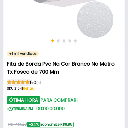
+1 mil vendidos
Fita de Borda Pvc Na Cor Branco No Metro
Tx Fosco de 700 Mm
5.0
(3)
SKU 2154
|
Rehau
ÓTIMA HORA
PARA COMPRAR!
00
:
00
:
00
.
000
TERMINA EM
R$ 40,37
-24%
Economize R$9,85