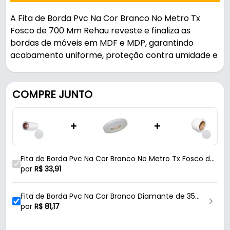
A Fita de Borda Pvc Na Cor Branco No Metro Tx
Fosco de 700 Mm Rehau reveste e finaliza as
bordas de móveis em MDF e MDP, garantindo
acabamento uniforme, proteção contra umidade e
durabilidade.
Indicado para madeira / mdf / mdp.
COMPRE JUNTO
Fabricada em PVC com acabamento tx, é
+
+
resistente e durável no uso diário.
Características:
Fita de Borda Pvc Na Cor Branco No Metro Tx Fosco de
- Marca: Rehau
700 Mm
por
R$
33,91
- Modelo: 13499
- Material: PVC
Fita de Borda Pvc Na Cor Branco Diamante de 35
- Acabamento: TX
Mm X 50 Metros Rehau
por
R$
81,17
- Cor: Branco
- Espessura da fita: 0,45 Mm