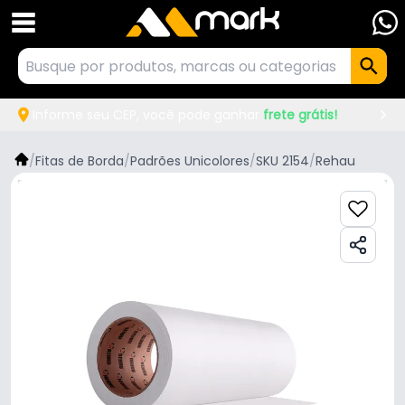
Informe seu CEP, você pode ganhar
frete grátis!
/
Fitas de Borda
/
Padrões Unicolores
/
SKU 2154
/
Rehau