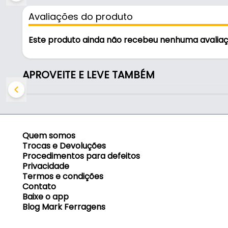
- Marca: Rehau
Avaliações do produto
- Modelo: 13499
- Material: PVC
Este produto ainda não recebeu nenhuma avalia
- Acabamento: TX
- Cor: Branco
- Espessura da fita: 0,45 Mm
APROVEITE E LEVE TAMBÉM
- Largura da fita: 22 Mm - (2,2 Cm)
- Comprimento da fita: 50 Metros - (5000 Cm)
- Aplicação: Madeira / MDF / MDP
- Autocolante: Não
- Comercialização: 50 Metros
Quem somos
Trocas e Devoluções
Indicado para:
Procedimentos para defeitos
Privacidade
- Madeira
Termos e condições
- MDF
Contato
- MDP
Baixe o app
Blog Mark Ferragens
Conteúdo da Embalagem: