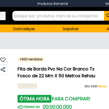
Produtos Rometal
M
 CEP
Dobradiças
Sapatas
A
+500 vendidos
Fita de Borda Pvc Na Cor Branco Tx
Fosco de 22 Mm X 50 Metros Rehau
SKU 243
|
Rehau
ÓTIMA HORA
PARA COMPRAR!
00
:
00
:
00
.
000
TERMINA EM