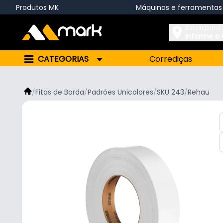
Produtos MK
Máquinas e ferramentas
Enviar para:
Informe o
CATEGORIAS
Corrediças
/
Fitas de Borda
/
Padrões Unicolores
/
SKU 243
/
Rehau