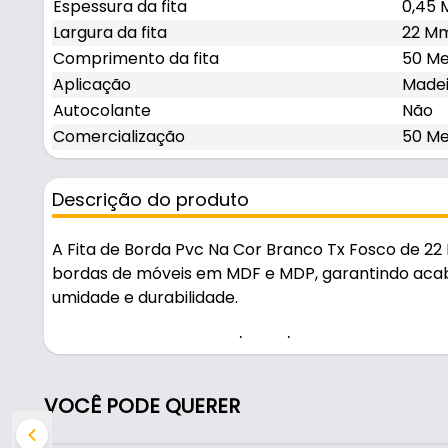
Espessura da fita
0,45
Largura da fita
22 Mm
Comprimento da fita
50 Me
Aplicação
Madei
Autocolante
Não
Comercialização
50 Me
Descrição do produto
A Fita de Borda Pvc Na Cor Branco Tx Fosco de 22 
bordas de móveis em MDF e MDP, garantindo aca
umidade e durabilidade.
Indicado para madeira / mdf / mdp.
Fabricada em PVC com acabamento tx, é resistente
VOCÊ PODE QUERER
Características: