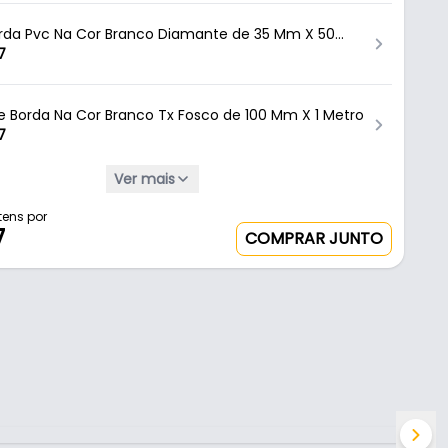
orda Pvc Na Cor Branco Diamante de 35 Mm X 50
ehau
7
de Borda Na Cor Branco Tx Fosco de 100 Mm X 1 Metro
7
Ver mais
orda Pvc Na Cor Branco Tx Fosco de 19 Mm X 300
ehau
,37
tens por
7
COMPRAR JUNTO
orda Pvc Na Cor Branco Tx Fosco de 19 Mm X 50
ehau
46
orda Pvc Na Cor Branco Tx Fosco de 35 Mm X 50
ehau
76
orda Pvc Na Cor Branco Diamante de 64 Mm X 20