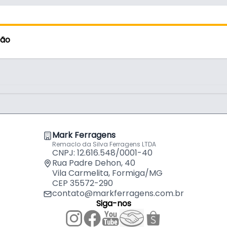
Metros R
por
R$
77,
Fita de B
ção
Metros
por
R$
65,
Fita de B
Metros R
por
R$
51,
Fita de B
Metros P
por
R$
86,
Mark Ferragens
Remaclo da Silva Ferragens LTDA
CNPJ: 12.616.548/0001-40
Fita de B
Rua Padre Dehon, 40
Rehau
por
R$
27,
Vila Carmelita, Formiga/MG
CEP 35572-290
contato@markferragens.com.br
Fita de B
Siga-nos
Rehau
por
R$
31,