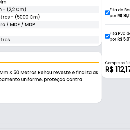
 Mm
 - (2,2 Cm)
Fita de B
Metros R
por
R$
81,1
tros - (5000 Cm)
ra / MDF / MDP
Fita Pvc 
tros
por
R$
5,8
Fita de B
Metros R
por
R$
148
Compre os 3 i
R$ 112,1
Mm X 50 Metros Rehau reveste e finaliza as
bamento uniforme, proteção contra
Fita de B
Metros R
por
R$
23,
Fita de B
Metros R
por
R$
61,
 e durável no uso diário.
Fita de B