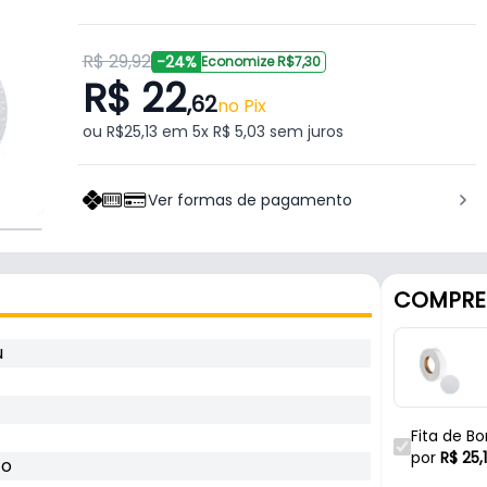
R$ 29,92
-24%
Economize R$7,30
R$ 22
,62
no Pix
ou R$25,13 em 5x R$ 5,03 sem juros
Ver formas de pagamento
COMPRE
u
Fita de B
Rehau
por
R$
25,
co