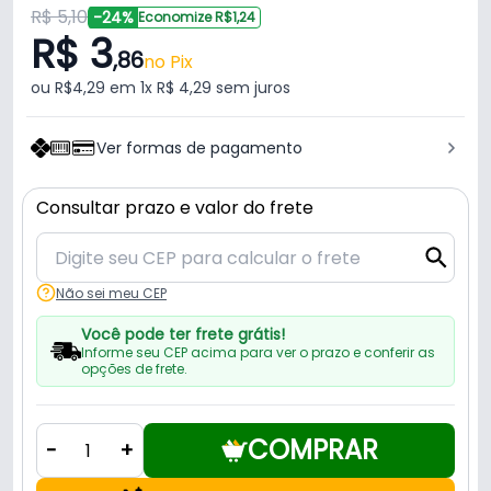
R$ 5,10
-24%
Economize R$1,24
R$ 3
,86
no Pix
ou R$4,29 em 1x R$ 4,29 sem juros
Ver formas de pagamento
Consultar prazo e valor do frete
Não sei meu CEP
Você pode ter frete grátis!
Informe seu CEP acima para ver o prazo e conferir as
opções de frete.
COMPRAR
-
+