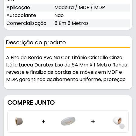
Aplicação
Madeira / MDF / MDP
Autocolante
Não
Comercialização
5 Em 5 Metros
Descrição do produto
A Fita de Borda Pvc Na Cor Titânio Cristallo Cinza
Itália Lacca Duratex Liso de 64 Mm X 1 Metro Rehau
reveste e finaliza as bordas de móveis em MDF e
MDP, garantindo acabamento uniforme, proteção
contra umidade e durabilidade.
Indicado para madeira / mdf / mdp.
COMPRE JUNTO
Fabricada em PVC com acabamento cristallo, é
+
+
resistente e durável no uso diário.