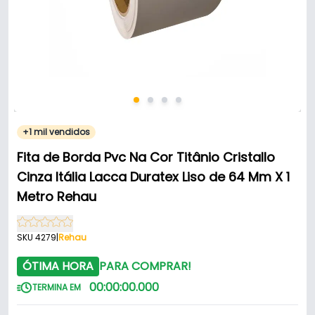
+1 mil vendidos
Fita de Borda Pvc Na Cor Titânio Cristallo
Cinza Itália Lacca Duratex Liso de 64 Mm X 1
Metro Rehau
SKU 4279
|
Rehau
ÓTIMA HORA
PARA COMPRAR!
00
:
00
:
00
.
000
TERMINA EM