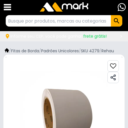
Informe seu CEP, você pode ganhar
frete grátis!
/
Fitas de Borda
/
Padrões Unicolores
/
SKU 4279
/
Rehau