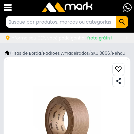
Informe seu CEP, você pode ganhar
frete grátis!
/
Fitas de Borda
/
Padrões Amadeirados
/
SKU 3866
/
Rehau