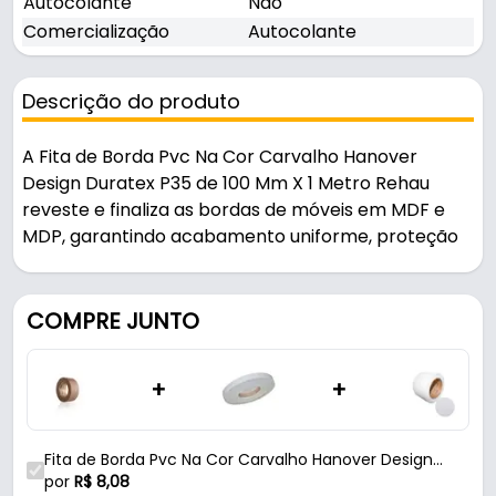
Autocolante
Não
Comercialização
Autocolante
Descrição do produto
A Fita de Borda Pvc Na Cor Carvalho Hanover
Design Duratex P35 de 100 Mm X 1 Metro Rehau
reveste e finaliza as bordas de móveis em MDF e
MDP, garantindo acabamento uniforme, proteção
contra umidade e durabilidade.
Indicado para madeira / mdf / mdp.
COMPRE JUNTO
Fabricada em PVC com acabamento design, é
+
+
resistente e durável no uso diário.
Características:
Fita de Borda Pvc Na Cor Carvalho Hanover Design
- Marca: Rehau
Duratex P35 de 100 Mm X 1 Metro Rehau
por
R$
8,08