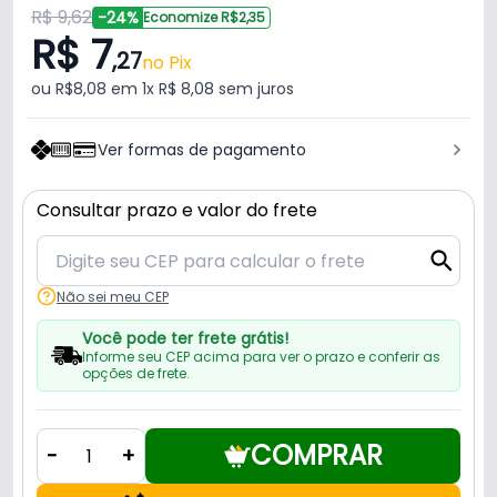
R$ 9,62
-24%
Economize R$2,35
R$ 7
,27
no Pix
ou R$8,08 em 1x R$ 8,08 sem juros
Ver formas de pagamento
Consultar prazo e valor do frete
Não sei meu CEP
Você pode ter frete grátis!
Informe seu CEP acima para ver o prazo e conferir as
opções de frete.
COMPRAR
-
+