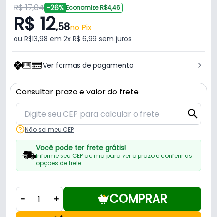
R$ 17,04
-26%
Economize R$4,46
R$ 12
,58
no Pix
ou R$13,98 em 2x R$ 6,99 sem juros
Ver formas de pagamento
Consultar prazo e valor do frete
Não sei meu CEP
Você pode ter frete grátis!
Informe seu CEP acima para ver o prazo e conferir as
opções de frete.
COMPRAR
-
+