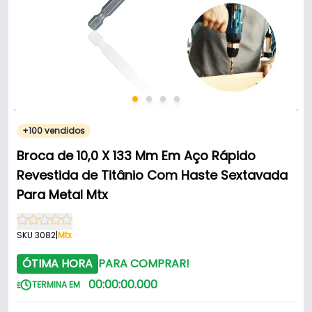
+100 vendidos
Broca de 10,0 X 133 Mm Em Aço Rápido
Revestida de Titânio Com Haste Sextavada
Para Metal Mtx
SKU 3082
|
Mtx
ÓTIMA HORA
PARA COMPRAR!
00
:
00
:
00
.
000
TERMINA EM