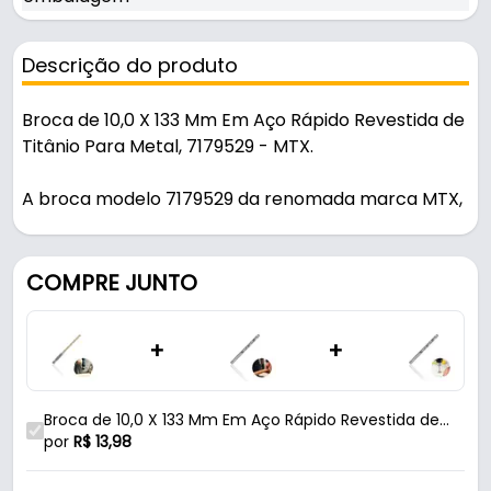
Descrição do produto
Broca de 10,0 X 133 Mm Em Aço Rápido Revestida de
Titânio Para Metal, 7179529 - MTX.
A broca modelo 7179529 da renomada marca MTX,
foi projetada para oferecer desempenho
excepcional em perfurações de metais. Com um
diâmetro de 10,0 mm e um comprimento total de
COMPRE JUNTO
133 mm, essa broca é fabricada em aço rápido
(HSS), conhecido por sua resistência e durabilidade
+
+
em altas temperaturas. O diferencial desta broca é
o revestimento em titânio, que reduz o atrito
durante a perfuração, aumenta a vida útil da
Broca de 10,0 X 133 Mm Em Aço Rápido Revestida de
ferramenta e proporciona um corte mais limpo e
Titânio Com Haste Sextavada Para Metal Mtx
por
R$
13,98
eficiente em metais. A haste sextavada de 1/4"
polegada oferece excelente estabilidade,