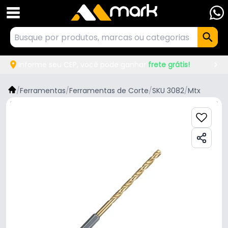
Informe seu CEP, você pode ganhar
frete grátis!
/
Ferramentas
/
Ferramentas de Corte
/
SKU 3082
/
Mtx