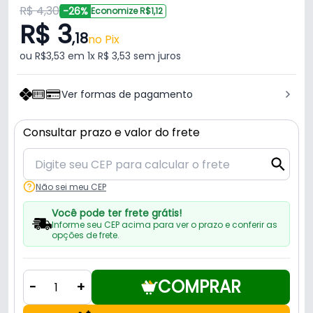
R$ 4,30
-26%
Economize R$1,12
R$ 3
,18
no Pix
ou R$3,53 em 1x R$ 3,53 sem juros
Ver formas de pagamento
Consultar prazo e valor do frete
Não sei meu CEP
Você pode ter frete grátis!
Informe seu CEP acima para ver o prazo e conferir as
opções de frete.
COMPRAR
-
+