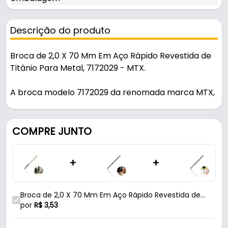
Descrição do produto
Broca de 2,0 X 70 Mm Em Aço Rápido Revestida de
Titânio Para Metal, 7172029 - MTX.
A broca modelo 7172029 da renomada marca MTX,
foi projetada para oferecer desempenho
excepcional em perfurações de metais. Com um
diâmetro de 2,0 mm e um comprimento total de 70
COMPRE JUNTO
mm, essa broca é fabricada em aço rápido (HSS),
conhecido por sua resistência e durabilidade em
+
+
altas temperaturas. O diferencial desta broca é o
revestimento em titânio, que reduz o atrito durante
a perfuração, aumenta a vida útil da ferramenta e
Broca de 2,0 X 70 Mm Em Aço Rápido Revestida de
proporciona um corte mais limpo e eficiente em
Titânio Com Haste Sextavada Para Metal Mtx
por
R$
3,53
metais. A haste sextavada de 1/4" polegada
oferece excelente estabilidade, permitindo encaixe