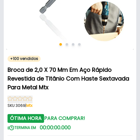
+100 vendidos
Broca de 2,0 X 70 Mm Em Aço Rápido
Revestida de Titânio Com Haste Sextavada
Para Metal Mtx
SKU 3069
|
Mtx
ÓTIMA HORA
PARA COMPRAR!
00
:
00
:
00
.
000
TERMINA EM