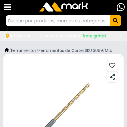
Informe seu CEP, você pode ganhar
frete grátis!
/
Ferramentas
/
Ferramentas de Corte
/
SKU 3069
/
Mtx