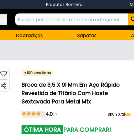
Produtos Rometal
M
 CEP
Dobradiças
Sapatas
A
+100 vendidos
Broca de 3,5 X 91 Mm Em Aço Rápido
Revestida de Titânio Com Haste
Sextavada Para Metal Mtx
4.0
(1)
SKU 3072
|
Mtx
ÓTIMA HORA
PARA COMPRAR!