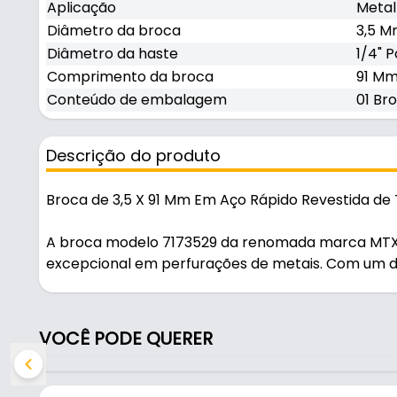
Aplicação
Metal
Diâmetro da broca
3,5 
Diâmetro da haste
1/4" P
Comprimento da broca
91 Mm
Conteúdo de embalagem
01 Br
Descrição do produto
Broca de 3,5 X 91 Mm Em Aço Rápido Revestida de T
A broca modelo 7173529 da renomada marca MTX,
excepcional em perfurações de metais. Com um 
total de 91 mm, essa broca é fabricada em aço ráp
durabilidade em altas temperaturas. O diferencial
que reduz o atrito durante a perfuração, aumenta
VOCÊ PODE QUERER
corte mais limpo e eficiente em metais. A haste 
excelente estabilidade, permitindo encaixe firme 
evitando deslizamentos mesmo em aplicações de a