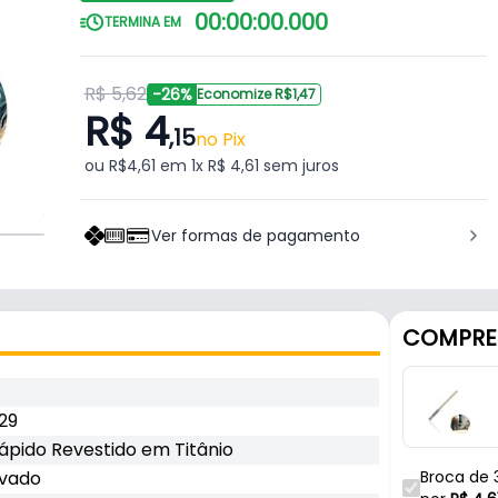
00
:
00
:
00
.
000
TERMINA EM
R$ 5,62
-26%
Economize R$1,47
R$ 4
,15
no Pix
ou R$4,61 em 1x R$ 4,61 sem juros
Ver formas de pagamento
COMPRE
29
ápido Revestido em Titânio
avado
Broca de 