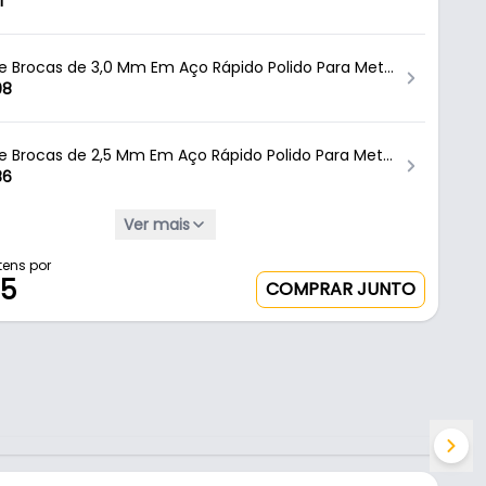
tavada Para Metal Mtx
1
de Brocas de 3,0 Mm Em Aço Rápido Polido Para Metal
rocas Ctc-01700030 Ctpohr
08
de Brocas de 2,5 Mm Em Aço Rápido Polido Para Metal
rocas
86
Ver mais
o Rapido 3.5mm Haste Redondo
6
tens por
55
COMPRAR JUNTO
4 Mm Em Aço Rápido Polido Com Haste Cilíndrica
l Ctc-01700040 Ctpohr
2
7 Mm Em Aço Rápido Polido Com Haste Cilíndrica
l Ctc-01700070 Ctpohr
7