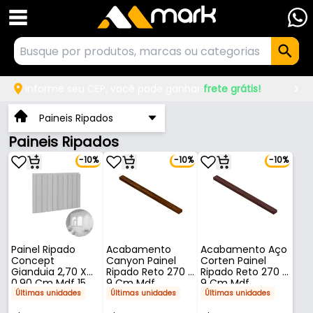
Informe seu CEP, você pode ganhar
frete grátis!
Paineis Ripados
Paineis Ripados
-10%
-10%
-10%
Painel Ripado
Acabamento
Acabamento Aço
Concept
Canyon Painel
Corten Painel
Gianduia 2,70 X
Ripado Reto 270 X
Ripado Reto 270 X
0,90 Cm Mdf 15
9 Cm Mdf
9 Cm Mdf
Mm
Últimas unidades
Últimas unidades
Últimas unidades