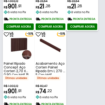
R$ 1.002,12
R$ 23,64
R$ 23,64
901
21
21
,91
,28
,28
R$
R$
R$
à vista no Pix
à vista no Pix
à vista no Pix
PRONTA ENTREGA
PRONTA ENTREGA
PRONTA ENTREGA
COMPRAR AGORA
COMPRAR AGORA
COMPRAR AGORA
-10%
-10%
Painel Ripado
Acabamento Aço
Concept Aço
Corten Painel
Corten 2,70 X
Ripado Em L 270 X
0,90 Cm Mdf 15
5 Cm Mdf
Mm
Últimas unidades
Últimas unidades
R$ 1.002,12
R$ 82,47
901
74
,91
,22
R$
R$
à vista no Pix
à vista no Pix
PRONTA ENTREGA
PRONTA ENTREGA