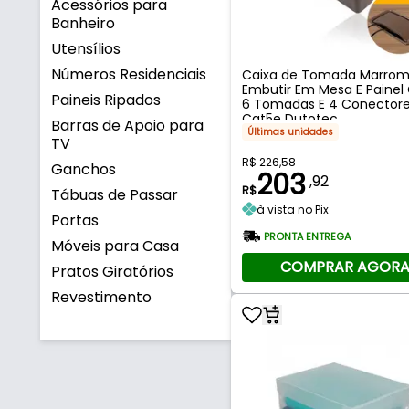
Acessórios para
Banheiro
Utensílios
Números Residenciais
Caixa de Tomada Marrom
Embutir Em Mesa E Paine
Paineis Ripados
6 Tomadas E 4 Conector
Cat5e Dutotec
Barras de Apoio para
Últimas unidades
TV
R$ 226,58
Ganchos
203
,92
R$
Tábuas de Passar
à vista no Pix
Portas
PRONTA ENTREGA
Móveis para Casa
COMPRAR AGOR
Pratos Giratórios
Revestimento