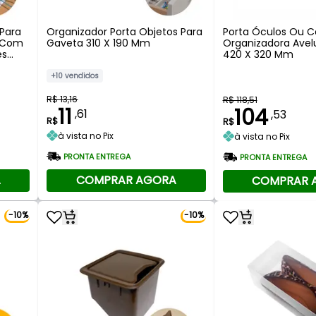
Para
Organizador Porta Objetos Para
Porta Óculos Ou C
l Com
Gaveta 310 X 190 Mm
Organizadora Ave
es
420 X 320 Mm
+10 vendidos
R$ 13,16
R$ 118,51
11
104
,61
,53
R$
R$
à vista no Pix
à vista no Pix
PRONTA ENTREGA
PRONTA ENTREGA
A
COMPRAR AGORA
COMPRAR 
-10%
-10%