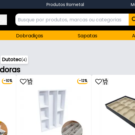
Produtos Rometal
M
 CEP
Dobradiças
Sapatas
A
Dutotec
(4)
adoras
-10%
-12%