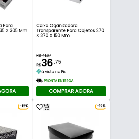
a Para
Caixa Oganizadora
 135 X 305 Mm
Transparente Para Objetos 270
X 370 X 150 Mm
R$ 41,67
36
,75
R$
à vista no Pix
PRONTA ENTREGA
AGORA
COMPRAR AGORA
-12%
-12%