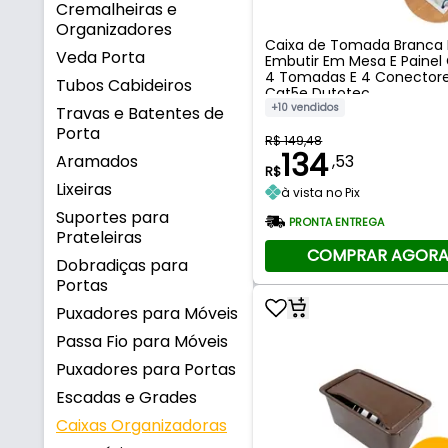
Cremalheiras e
Organizadores
Caixa de Tomada Branca 
Veda Porta
Embutir Em Mesa E Paine
4 Tomadas E 4 Conector
Tubos Cabideiros
Cat5e Dutotec
+10 vendidos
Travas e Batentes de
Porta
R$ 149,48
134
Aramados
,53
R$
Lixeiras
à vista no Pix
Suportes para
PRONTA ENTREGA
Prateleiras
COMPRAR AGOR
Dobradiças para
Portas
Puxadores para Móveis
Passa Fio para Móveis
Puxadores para Portas
Escadas e Grades
Caixas Organizadoras