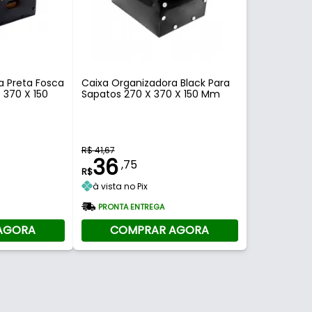
a Preta Fosca
Caixa Organizadora Black Para
 370 X 150
Sapatos 270 X 370 X 150 Mm
R$ 41,67
36
,75
R$
à vista no Pix
PRONTA ENTREGA
AGORA
COMPRAR AGORA