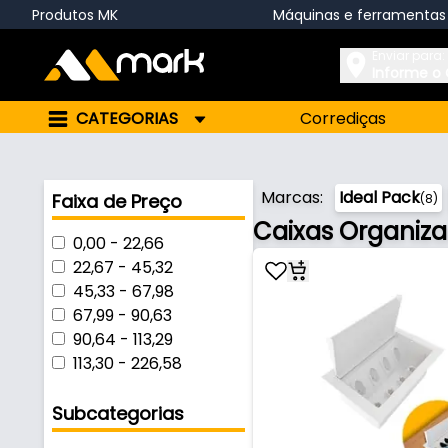
Produtos MK
Máquinas e ferramentas
Enviar para:
Informe o
CATEGORIAS
Corrediças
Marcas:
Ideal Pack
Faixa de Preço
(8)
Caixas Organiz
0,00
-
22,66
22,67
-
45,32
45,33
-
67,98
67,99
-
90,63
90,64
-
113,29
113,30
-
226,58
Subcategorias