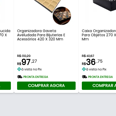
lucida
Organizadora Gaveta
Caixa Organizador
70 X
Aveludada Para Bijuterias E
Para Objetos 270 X
Acessórios 420 X 320 Mm
Mm
R$ 110,29
R$ 41,67
97
36
,27
,75
R$
R$
à vista no Pix
à vista no Pix
PRONTA ENTREGA
PRONTA ENTREGA
A
COMPRAR AGORA
COMPRAR 