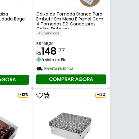
aixa
Caixa de Tomada Branca Para
ludada Bege
Embutir Em Mesa E Painel Com
4 Tomadas E 3 Conectores
Cat5e Dutotec
+10 vendidos
R$ 165,30
148
,77
R$
à vista no Pix
PRONTA ENTREGA
COMPRAR AGORA
AGORA
-12%
-12%