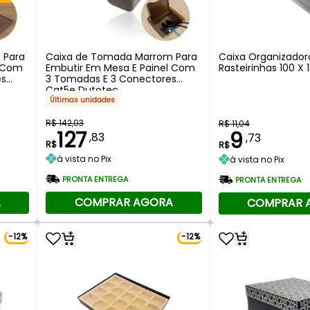
 Para
Caixa de Tomada Marrom Para
Caixa Organizador
l Com
Embutir Em Mesa E Painel Com
Rasteirinhas 100 X
es
3 Tomadas E 3 Conectores
Cat5e Dutotec
Últimas unidades
R$ 142,03
R$ 11,04
127
9
,83
,73
R$
R$
à vista no Pix
à vista no Pix
PRONTA ENTREGA
PRONTA ENTREGA
A
COMPRAR AGORA
COMPRAR 
-12%
-12%