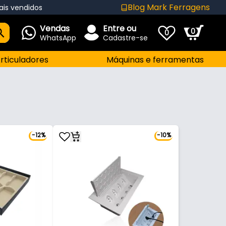
Blog Mark Ferragens
ais vendidos
Vendas
Entre ou
0
0
WhatsApp
Cadastre-se
rticuladores
Máquinas e ferramentas
-12%
-10%