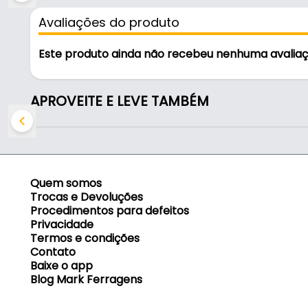
- Marca: Rometal
Avaliações do produto
- Modelo: Slim
- Material: Zamac
Este produto ainda não recebeu nenhuma avalia
- Acabamento: Fosco
- Cor: Titânio
- Comprimento: 150 mm - (15 cm)
APROVEITE E LEVE TAMBÉM
- Altura: 13 mm - (1,3 cm)
- Largura da base maior: 10 mm - (1,0 cm)
- Largura da base menor: 6 mm - (0,6 cm)
- Fixação: Autocolante - Fita 3M
- Indicado para portas de: Vidro
Quem somos
Trocas e Devoluções
Indicado para:
Procedimentos para defeitos
Privacidade
- Vidro
Termos e condições
Contato
Conteúdo da Embalagem:
Baixe o app
Blog Mark Ferragens
- 01 Puxador Slim - Rometal.