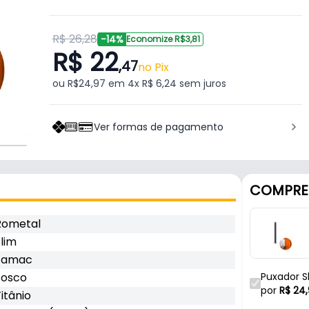
R$ 26,28
-14%
Economize R$3,81
R$ 22
,47
no Pix
ou R$24,97 em 4x R$ 6,24 sem juros
Ver formas de pagamento
COMPRE
Rometal
lim
Zamac
Fosco
Puxador S
Rometal
por
R$
24,
itânio