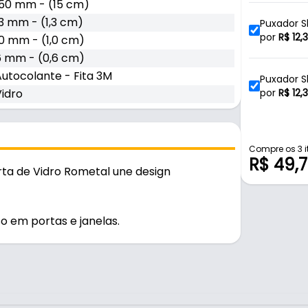
150 mm - (15 cm)
13 mm - (1,3 cm)
Puxador S
por
R$
12,
10 mm - (1,0 cm)
6 mm - (0,6 cm)
Autocolante - Fita 3M
Puxador S
Vidro
Vidro Rom
por
R$
12,
Puxador S
Vidro Rom
por
R$
13,
Compre os 3 i
R$ 49,
rta de Vidro Rometal une design
Puxador S
Vidro Rom
por
R$
12,
o em portas e janelas.
Puxador S
tente e durável no uso diário. A fixação é
Rometal
por
R$
15,1
Puxador S