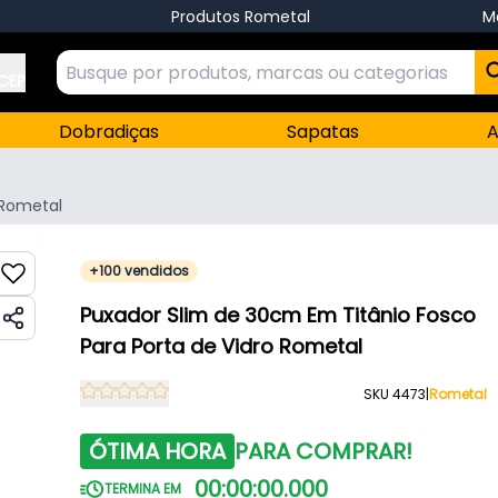
Produtos Rometal
M
 CEP
Dobradiças
Sapatas
A
Rometal
+100 vendidos
Puxador Slim de 30cm Em Titânio Fosco
Para Porta de Vidro Rometal
SKU 4473
|
Rometal
ÓTIMA HORA
PARA COMPRAR!
00
:
00
:
00
.
000
TERMINA EM