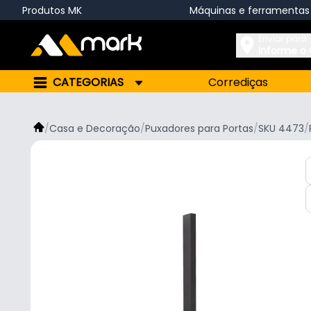
Produtos MK
Máquinas e ferramentas
Enviar para:
Informe o
CATEGORIAS
Corrediças
/
Casa e Decoração
/
Puxadores para Portas
/
SKU 4473
/