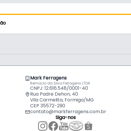
Rometal
por
R$
13,
Puxador S
ção
por
R$
13,
Puxador S
por
R$
22,
Puxador S
Vidro Rom
por
R$
25,
Mark Ferragens
Remaclo da Silva Ferragens LTDA
CNPJ: 12.616.548/0001-40
Puxador S
Rua Padre Dehon, 40
Vidro Rom
por
R$
25,
Vila Carmelita, Formiga/MG
CEP 35572-290
contato@markferragens.com.br
Puxador S
Siga-nos
Vidro Rom
por
R$
27,