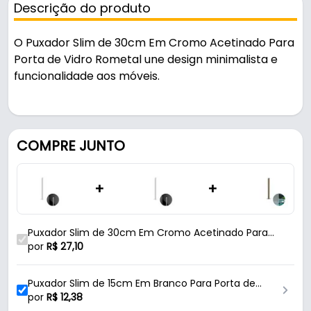
Descrição do produto
O Puxador Slim de 30cm Em Cromo Acetinado Para
Porta de Vidro Rometal une design minimalista e
funcionalidade aos móveis.
Indicado para vidro, é uma solução prática para uso
em portas e janelas.
COMPRE JUNTO
Fabricado em Zamac com acabamento acetinado,
é resistente e durável no uso diário. A fixação é feita
+
+
por autocolante - fita 3m.
Características:
Puxador Slim de 30cm Em Cromo Acetinado Para
- Marca: Rometal
Porta de Vidro Rometal
por
R$
27,10
- Modelo: Slim
- Material: Zamac
Puxador Slim de 15cm Em Branco Para Porta de
- Acabamento: Acetinado
Vidro Rometal
por
R$
12,38
- Cor: Cromo