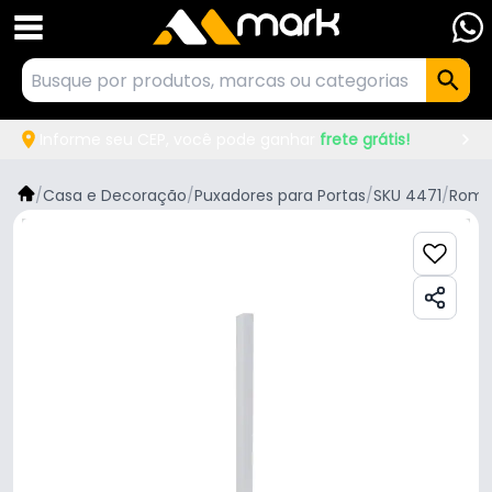
Informe seu CEP, você pode ganhar
frete grátis!
/
Casa e Decoração
/
Puxadores para Portas
/
SKU 4471
/
Rome