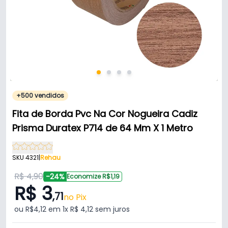
+500 vendidos
Fita de Borda Pvc Na Cor Nogueira Cadiz
Prisma Duratex P714 de 64 Mm X 1 Metro
SKU 4321
|
Rehau
R$ 4,90
-24%
Economize R$1,19
R$ 3
,71
no Pix
ou R$4,12 em 1x R$ 4,12 sem juros