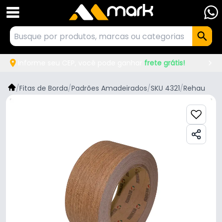
Informe seu CEP, você pode ganhar
frete grátis!
/
Fitas de Borda
/
Padrões Amadeirados
/
SKU 4321
/
Rehau