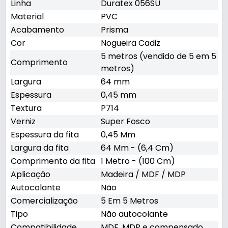
Linha
Duratex 056SU
Material
PVC
Acabamento
Prisma
Cor
Nogueira Cadiz
5 metros (vendido de 5 em 5
Comprimento
metros)
Largura
64 mm
Espessura
0,45 mm
Textura
P714
Verniz
Super Fosco
Espessura da fita
0,45 Mm
Largura da fita
64 Mm - (6,4 Cm)
Comprimento da fita
1 Metro - (100 Cm)
Aplicação
Madeira / MDF / MDP
Autocolante
Não
Comercialização
5 Em 5 Metros
Tipo
Não autocolante
Compatibilidade
MDF, MDP e compensado