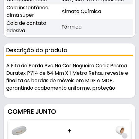
Cola instantânea
Almata Química
alma super
Cola de contato
Fórmica
adesiva
Descrição do produto
A Fita de Borda Pvc Na Cor Nogueira Cadiz Prisma
Duratex P714 de 64 Mm X 1 Metro Rehau reveste e
finaliza as bordas de móveis em MDF e MDP,
garantindo acabamento uniforme, proteção
contra umidade e durabilidade.
Indicado para madeira / mdf / mdp.
COMPRE JUNTO
Fabricada em PVC com acabamento prisma, é
+
resistente e durável no uso diário. Compatível com