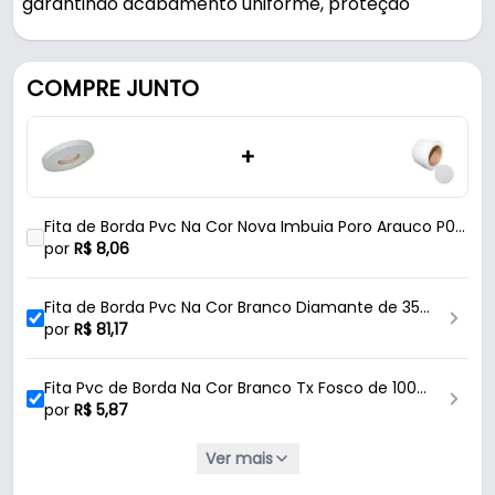
garantindo acabamento uniforme, proteção
contra umidade e durabilidade.
Indicado para madeira / mdf / mdp.
COMPRE JUNTO
Fabricada em PVC com acabamento poro, é
+
resistente e durável no uso diário.
Características:
Fita de Borda Pvc Na Cor Nova Imbuia Poro Arauco P09
- Marca: Rehau
de 100 Mm X 1 Metro Rehau
por
R$
8,06
- Modelo: 046S - Arauco
- Material: PVC
Fita de Borda Pvc Na Cor Branco Diamante de 35
- Acabamento: Poro
Mm X 50 Metros Rehau
por
R$
81,17
- Cor: Nova Imbuia
- Textura: P09
Fita Pvc de Borda Na Cor Branco Tx Fosco de 100
- Verniz: Standard
Mm X 1 Metro
por
R$
5,87
- Espessura da fita: 0,45 Mm
- Largura da fita: 100 Mm - (10,0 Cm)
Ver mais
Fita de Borda Pvc Na Cor Branco Tx Fosco de 19
- Comprimento da fita: 1 Metro - (100 Cm)
Mm X 300 Metros Rehau
por
R$
148,37