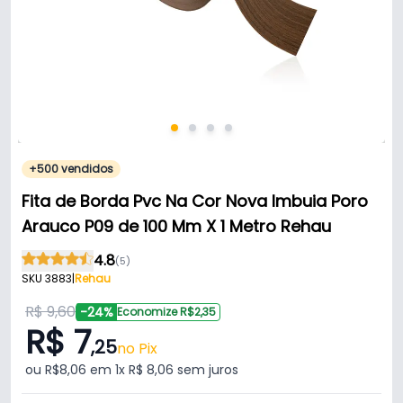
+500 vendidos
Fita de Borda Pvc Na Cor Nova Imbuia Poro
Arauco P09 de 100 Mm X 1 Metro Rehau
4.8
(5)
SKU 3883
|
Rehau
R$ 9,60
-24%
Economize R$2,35
R$ 7
,25
no Pix
ou R$8,06 em 1x R$ 8,06 sem juros