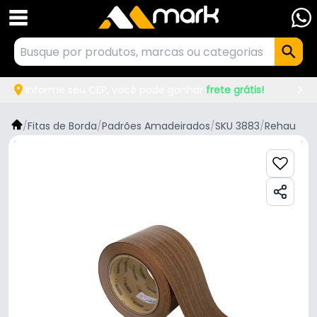
Informe seu CEP, você pode ganhar
frete grátis!
/
Fitas de Borda
/
Padrões Amadeirados
/
SKU 3883
/
Rehau