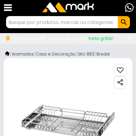
Informe seu CEP, você pode ganhar
frete grátis!
/
Aramados
/
Casa e Decoração
/
SKU 883
/
Bredal