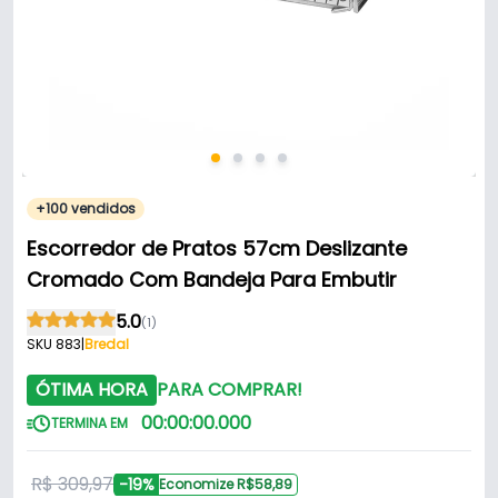
+100 vendidos
Escorredor de Pratos 57cm Deslizante
Cromado Com Bandeja Para Embutir
5.0
(1)
SKU 883
|
Bredal
ÓTIMA HORA
PARA COMPRAR!
00
:
00
:
00
.
000
TERMINA EM
R$ 309,97
-19%
Economize R$58,89