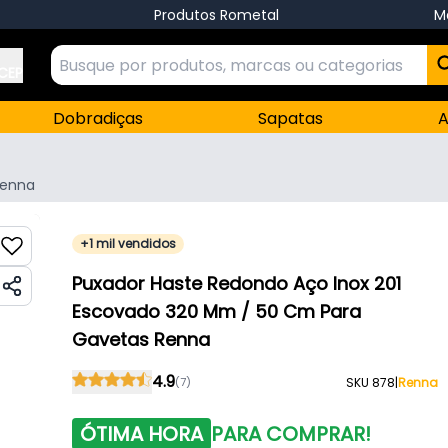
Produtos Rometal
M
 CEP
Dobradiças
Sapatas
A
enna
+1 mil vendidos
Puxador Haste Redondo Aço Inox 201
Escovado 320 Mm / 50 Cm Para
Gavetas Renna
4.9
(7)
SKU 878
|
Renna
ÓTIMA HORA
PARA COMPRAR!