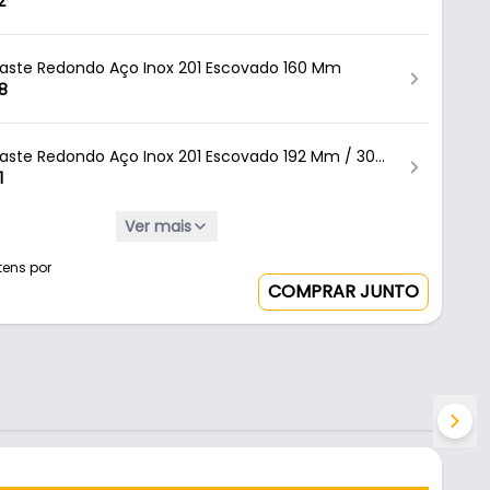
etas Renna
2
aste Redondo Aço Inox 201 Escovado 160 Mm
8
aste Redondo Aço Inox 201 Escovado 192 Mm / 30
Gavetas Dmt
1
Ver mais
aste Redondo Aço Inox 201 Escovado 256 Mm Para
8
tens por
COMPRAR JUNTO
aste Redondo Aço Inox 201 Escovado 384 Mm Para
0
aste Redondo Aço Inox 201 Escovado 448 Mm / Para
0