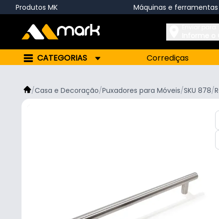
Produtos MK
Máquinas e ferramentas
Enviar para:
Informe o
CATEGORIAS
Corrediças
/
Casa e Decoração
/
Puxadores para Móveis
/
SKU 878
/
R