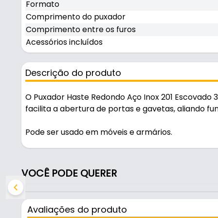
Formato
Comprimento do puxador
Comprimento entre os furos
Acessórios incluídos
Descrição do produto
O Puxador Haste Redondo Aço Inox 201 Escovado
facilita a abertura de portas e gavetas, aliando 
Pode ser usado em móveis e armários.
Fabricado em Aço Inox 201 com acabamento escovad
VOCÊ PODE QUERER
Características:
- Marca: Renna
- Modelo: Haste
Avaliações do produto
- Material: Aço Inox 201