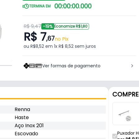
00
:
00
:
00
.
000
TERMINA EM
R$ 9,47
-19%
Economize R$1,80
R$ 7
,67
no Pix
ou R$8,52 em 1x R$ 8,52 sem juros
Ver formas de pagamento
COMPRE
Renna
Haste
Aço Inox 201
Escovado
Puxador H