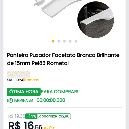
Ponteira Puxador Facetato Branco Brilhante
de 15mm Pe183 Rometal
SKU 8024
|
Rometal
ÓTIMA HORA
PARA COMPRAR!
00
:
00
:
00
.
000
TERMINA EM
R$ 19,36
-14%
Economize R$2,80
R$ 16
,56
no Pix