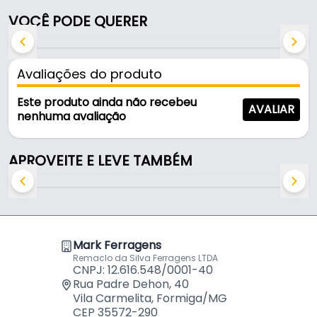
VOCÊ PODE QUERER
Fabricada com acabamento branco brilhante, é
resistente e durável no uso diário.
Avaliações do produto
Características:
- Marca: Rometal
Este produto ainda não recebeu
AVALIAR
- Modelo: PE-183 S7015
nenhuma avaliação
- Linha: Facetato
- Acabamento: Branco Brilhante
APROVEITE E LEVE TAMBÉM
- Para mdf: 15 mm
Indicação de Perfil Puxador:
- Perfil Puxador RM-183 - Rometal (Facetato).
Mark Ferragens
Remaclo da Silva Ferragens LTDA
Conteúdo de Embalagem (Par):
CNPJ: 12.616.548/0001-40
Rua Padre Dehon, 40
Vila Carmelita, Formiga/MG
- 01 Ponteira Para o Lado Direito.
CEP 35572-290