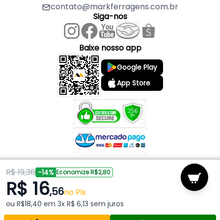
- 01 Ponteira Para o Lado Esquerdo.
contato@markferragens.com.br
Siga-nos
Baixe nosso app
Google Play
App Store
R$ 19,36
Copyright © 2026 Mark Ferragens. Todos os direitos reservados.
-14%
Economize R$2,80
R$ 16
,56
Powered by
no Pix
ou R$18,40 em 3x R$ 6,13 sem juros