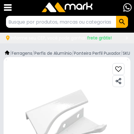
Informe seu CEP, você pode ganhar
frete grátis!
/
Ferragens
/
Perfis de Alumínio
/
Ponteira Perfil Puxador
/
SKU 