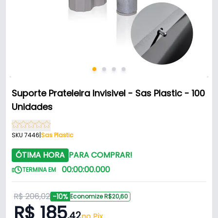
Suporte Prateleira Invisivel - Sas Plastic - 100
Unidades
SKU 7446
|
Sas Plastic
ÓTIMA HORA
PARA COMPRAR!
00
:
00
:
00
.
000
TERMINA EM
R$ 206,02
-10%
Economize R$20,60
R$ 185
,42
no Pix