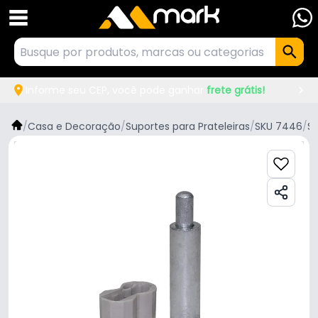
Informe seu CEP, você pode ganhar
frete grátis!
/
Casa e Decoração
/
Suportes para Prateleiras
/
SKU 7446
/
Sa