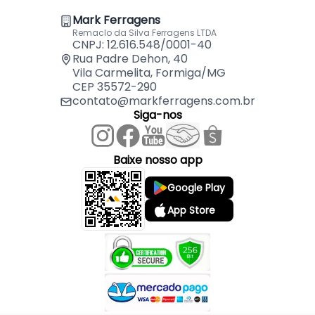
- Encaixe: 17,7 x 10 mm
Mark Ferragens
- Peso aproximado: 12g
Remaclo da Silva Ferragens LTDA
CNPJ: 12.616.548/0001-40
Rua Padre Dehon, 40
Vila Carmelita, Formiga/MG
CEP 35572-290
contato@markferragens.com.br
Siga-nos
Baixe nosso app
Google Play
App Store