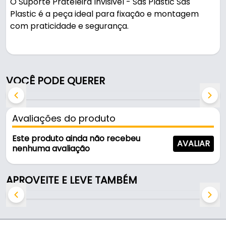
O Suporte Prateleira Invisivel - Sas Plastic Sas
Plastic é a peça ideal para fixação e montagem
com praticidade e segurança.
Pode ser usado na montagem de prateleiras.
Fabricado em Poliacetal e Zamac com
VOCÊ PODE QUERER
acabamento niquelado/ cinza, é resistente e
durável no uso diário. Possui encaixe 17,7 x 10 mm.
Avaliações do produto
Características:
- Marca: Sas Plastic
Este produto ainda não recebeu
AVALIAR
- Modelo: Suporte Prateleira Invisivel
nenhuma avaliação
- Material: Poliacetal e Zamac
- Acabamento: Niquelado/ Cinza
APROVEITE E LEVE TAMBÉM
- Comprimento: 39,2 mm
- Cod. modelo: 006.03.032
- Pacote: 100 Unidades
- Suporte: 39,2 mm de comprimento total