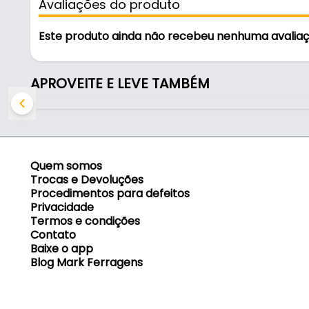
Avaliações do produto
- Acabamento: Fosco
- Cor: Bronze
Este produto ainda não recebeu nenhuma avalia
- Comprimento: 6 Metros
- Altura: 30mm
- Comercializado: 2 Barras de 3 Metros
APROVEITE E LEVE TAMBÉM
- Medida de encaixe: 15mm
- Formas de fixação: Encaixe e Aparafusamento
Quem somos
Trocas e Devoluções
Procedimentos para defeitos
Privacidade
Termos e condições
Contato
Baixe o app
Blog Mark Ferragens