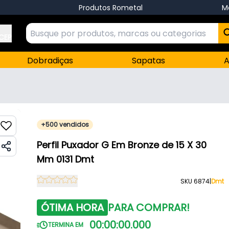
Produtos Rometal
M
 CEP
Dobradiças
Sapatas
A
+500 vendidos
Perfil Puxador G Em Bronze de 15 X 30
Mm 0131 Dmt
SKU 6874
|
Dmt
ÓTIMA HORA
PARA COMPRAR!
00
:
00
:
00
.
000
TERMINA EM