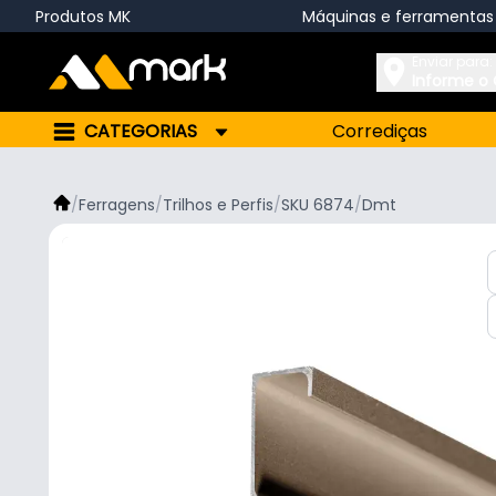
Produtos MK
Máquinas e ferramentas
Enviar para:
Informe o
CATEGORIAS
Corrediças
/
Ferragens
/
Trilhos e Perfis
/
SKU 6874
/
Dmt