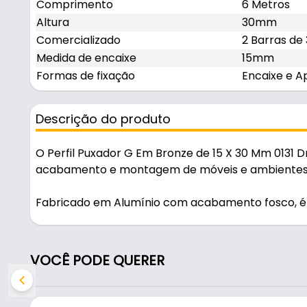
Comprimento
6 Metros
Altura
30mm
Comercializado
2 Barras de
Medida de encaixe
15mm
Formas de fixação
Encaixe e 
Descrição do produto
O Perfil Puxador G Em Bronze de 15 X 30 Mm 0131 D
acabamento e montagem de móveis e ambientes, u
Fabricado em Alumínio com acabamento fosco, é re
encaixe 15mm.
Características:
VOCÊ PODE QUERER
- Marca: Dmt
- Modelo: G - 0131
- Material: Alumínio