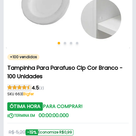
+100 vendidos
Tampinha Para Parafuso Clp Cor Branco -
100 Unidades
4.5
(2)
SKU 663
|
Bigfer
ÓTIMA HORA
PARA COMPRAR!
00
:
00
:
00
.
000
TERMINA EM
R$ 5,20
-19%
Economize R$0,99