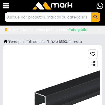
Informe seu CEP, você pode ganhar
frete grátis!
/
Ferragens
/
Trilhos e Perfis
/
SKU 6590
/
Rometal