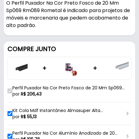
O Perfil Puxador Na Cor Preto Fosco de 20 Mm
Sp069 Rm089 Rometal é indicado para projetos de
móveis e marcenaria que pedem acabamento de
alto padrão.
Fabricado em Alumínio com acabamento fosco, é
resistente e durável no uso diário. Possui encaixe
COMPRE JUNTO
20mm.
+
+
Características:
- Marca: Rometal
- Modelo: RM-089
Perfil Puxador Na Cor Preto Fosco de 20 Mm Sp069
- Material: Alumínio
Rm089 Rometal
por
R$
206,43
- Acabamento: Fosco
- Cor: Preto
Kit Cola Mdf Instantâneo Almasuper Alta
- Medida de encaixe: 20mm
Resistencia
por
R$
55,13
- Comprimento: 6 Metros
- Comercialização: 2 Barras de 3 Metros
Perfil Puxador Na Cor Alumínio Anodizado de 20
- Referência: SP069