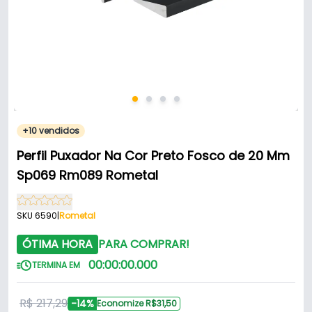
+10 vendidos
Perfil Puxador Na Cor Preto Fosco de 20 Mm
Sp069 Rm089 Rometal
SKU 6590
|
Rometal
ÓTIMA HORA
PARA COMPRAR!
00
:
00
:
00
.
000
TERMINA EM
R$ 217,29
-14%
Economize R$31,50