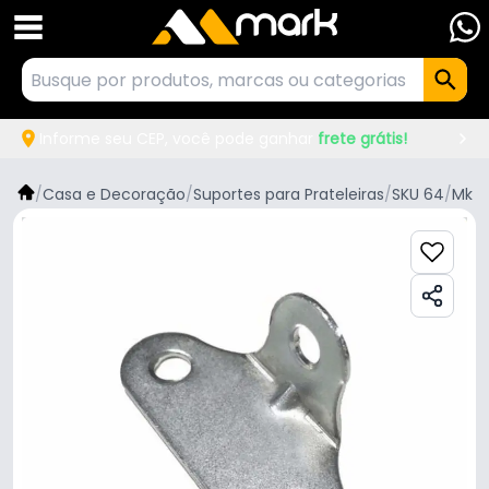
Informe seu CEP, você pode ganhar
frete grátis!
/
Casa e Decoração
/
Suportes para Prateleiras
/
SKU 64
/
Mk