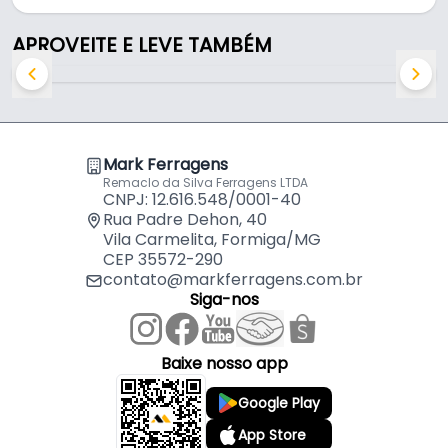
- Material: Aço
- Acabamento: Zincada
APROVEITE E LEVE TAMBÉM
- Cor: Zincado
- Capacidade de Carga: 4,0kg por Carga por peça
- Comprimento: 45 mm
- Largura: 21 mm
- Altura: 21 mm
Mark Ferragens
- Espessura: 1,9 mm
Remaclo da Silva Ferragens LTDA
- Dimensões: 21x45x21mm
CNPJ: 12.616.548/0001-40
- Furação: 3
Rua Padre Dehon, 40
Vila Carmelita, Formiga/MG
- Comercializado: Unidade
CEP 35572-290
- Espessura de chapa: 1,9mm
contato@markferragens.com.br
Siga-nos
Baixe nosso app
Google Play
App Store