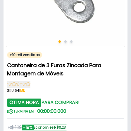
+10 mil vendidos
Cantoneira de 3 Furos Zincada Para
Montagem de Móveis
SKU 64
|
Mk
ÓTIMA HORA
PARA COMPRAR!
00
:
00
:
00
.
000
TERMINA EM
R$ 1,19
-19%
Economize R$0,23