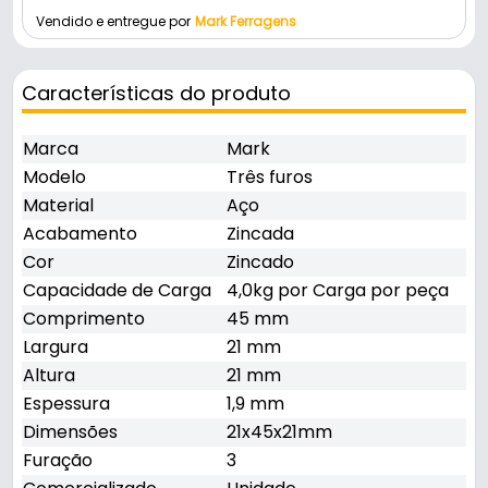
Vendido e entregue por
Mark Ferragens
Características do produto
Marca
Mark
Modelo
Três furos
Material
Aço
Acabamento
Zincada
Cor
Zincado
Capacidade de Carga
4,0kg por Carga por peça
Comprimento
45 mm
Largura
21 mm
Altura
21 mm
Espessura
1,9 mm
Dimensões
21x45x21mm
Furação
3