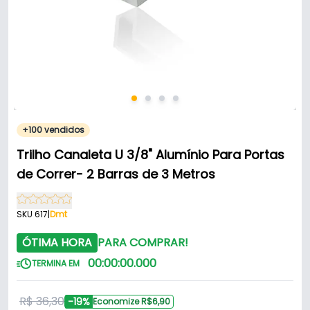
+100 vendidos
Trilho Canaleta U 3/8" Alumínio Para Portas
de Correr- 2 Barras de 3 Metros
SKU 617
|
Dmt
ÓTIMA HORA
PARA COMPRAR!
00
:
00
:
00
.
000
TERMINA EM
R$ 36,30
-19%
Economize R$6,90