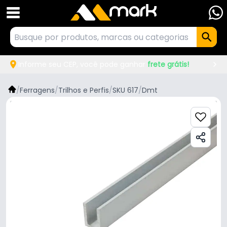
Informe seu CEP, você pode ganhar
frete grátis!
/
Ferragens
/
Trilhos e Perfis
/
SKU 617
/
Dmt