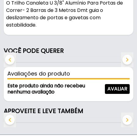
O Trilho Canaleta U 3/8" Alumínio Para Portas de
Correr- 2 Barras de 3 Metros Dmt guia o
deslizamento de portas e gavetas com
estabilidade.
Fabricado em Alumínio com acabamento
anodizado, é resistente e durável no uso diário. A
VOCÊ PODE QUERER
fixação é feita por rasgo.
Características:
Avaliações do produto
- Marca: Dmt
- Modelo: Trilho Canaleta U 3/8''
Este produto ainda não recebeu
AVALIAR
- Material: Alumínio
nenhuma avaliação
- Acabamento: Anodizado
- Largura: 3/8"
APROVEITE E LEVE TAMBÉM
- Altura: 3/8"
- Fixação: Rasgo
- Embalagem: 2 barras de 3 metros
- Comercializado: 2 Barras de 3 Metros