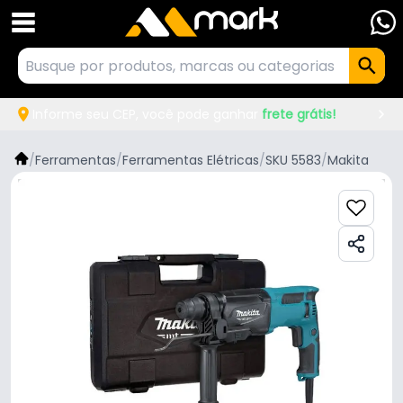
Informe seu CEP, você pode ganhar
frete grátis!
/
Ferramentas
/
Ferramentas Elétricas
/
SKU 5583
/
Makita