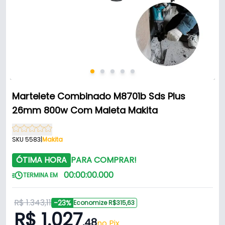
Martelete Combinado M8701b Sds Plus
26mm 800w Com Maleta Makita
SKU 5583
|
Makita
ÓTIMA HORA
PARA COMPRAR!
00
:
00
:
00
.
000
TERMINA EM
R$ 1.343,11
-23%
Economize R$315,63
R$ 1.027
,48
no Pix