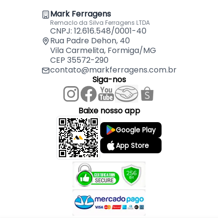
de operação de 50-60Hz, o Martelete Combinado
Mark Ferragens
M8701B da Makita oferece desempenho
Remaclo da Silva Ferragens LTDA
consistente e confiável em uma ampla gama de
CNPJ: 12.616.548/0001-40
aplicações. Sua construção sólida e design
Rua Padre Dehon, 40
Vila Carmelita, Formiga/MG
ergonômico também contribuem para uma
CEP 35572-290
experiência de trabalho confortável e segura,
contato@markferragens.com.br
tornando-o uma escolha ideal para profissionais
Siga-nos
que lidam com trabalhos que exigem perfurações
em materiais resistentes.
Baixe nosso app
Capacidade de Furação:
Google Play
- Concreto: 26 Mm
App Store
- Aço: 13 Mm
- Madeira: 32 Mm
Composição do Kit:
- Martelete Combinado