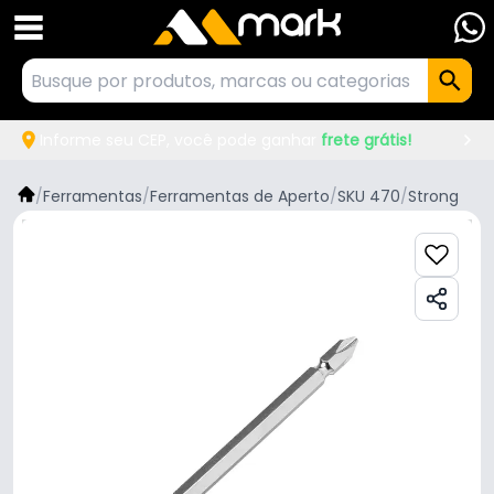
Informe seu CEP, você pode ganhar
frete grátis!
/
Ferramentas
/
Ferramentas de Aperto
/
SKU 470
/
Strong