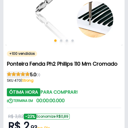
+100 vendidos
Ponteira Fenda Ph2 Philips 110 Mm Cromado
5.0
(1)
SKU 470
|
Strong
ÓTIMA HORA
PARA COMPRAR!
00
:
00
:
00
.
000
TERMINA EM
R$ 3,82
-23%
Economize R$0,89
R$ 2
,93