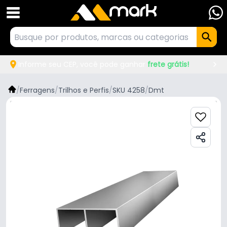
Informe seu CEP, você pode ganhar
frete grátis!
/
Ferragens
/
Trilhos e Perfis
/
SKU 4258
/
Dmt