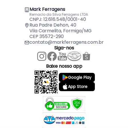
Mark Ferragens
Indicações de Sistemas:
Remaclo da Silva Ferragens LTDA
CNPJ: 12.616.548/0001-40
- RO23 / RO31/32 / RO44 / RO46 / RO47 / RO61 /
Rua Padre Dehon, 40
Vila Carmelita, Formiga/MG
RO62 / RO64 / RO63 / RO65 / RO68.
CEP 35572-290
contato@markferragens.com.br
Siga-nos
Baixe nosso app
Google Play
App Store