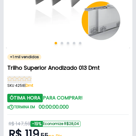
+1 mil vendidos
Trilho Superior Anodizado 013 Dmt
SKU 4258
|
Dmt
ÓTIMA HORA
PARA COMPRAR!
00
:
00
:
00
.
000
TERMINA EM
R$ 147,59
-19%
Economize R$28,04
R$ 119
,55