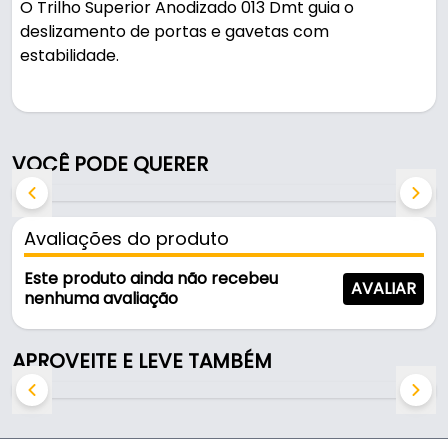
O Trilho Superior Anodizado 013 Dmt guia o
deslizamento de portas e gavetas com
estabilidade.
Fabricado em Alumínio com acabamento
anodizado na cor alumínio, é resistente e durável
no uso diário.
VOCÊ PODE QUERER
Características:
- Marca: Dmt
Avaliações do produto
- Modelo: SP-013 - Superior
- Material: Alumínio
Este produto ainda não recebeu
AVALIAR
- Acabamento: Anodizado
nenhuma avaliação
- Cor: Alumínio
- Comprimento: 6 Metros
APROVEITE E LEVE TAMBÉM
- Largura: 56mm
- Altura: 25mm
- Comercializado: 2 Barras de 3 Metros
- Referência: RM-030