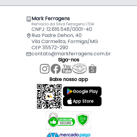
- Aplicação: Madeira / MDF / MDP
- Autocolante: Não
Mark Ferragens
- Comercialização: Rolo de 300 Metros
Remaclo da Silva Ferragens LTDA
CNPJ: 12.616.548/0001-40
Indicado para:
Rua Padre Dehon, 40
Vila Carmelita, Formiga/MG
- Madeira
CEP 35572-290
- MDF
contato@markferragens.com.br
- MDP
Siga-nos
Conteúdo da Embalagem:
Baixe nosso app
- 300 Metros de Fita de Borda na Cor Branco TX, 1101
Google Play
- Proadec.
App Store
Indicação de Produtos Para Colar a Fita:
- Cola Instatânea Alma Super - Almata Química.
- Cola de Conato Adesiva - Fórmica.