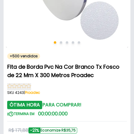
+500 vendidos
Fita de Borda Pvc Na Cor Branco Tx Fosco
de 22 Mm X 300 Metros Proadec
SKU 4243
|
Proadec
ÓTIMA HORA
PARA COMPRAR!
00
:
00
:
00
.
000
TERMINA EM
R$ 171,88
-21%
Economize R$35,75