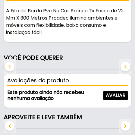
A Fita de Borda Pvc Na Cor Branco Tx Fosco de 22
Mm X 300 Metros Proadec ilumina ambientes e
móveis com flexibilidade, baixo consumo e
instalação fácil.
Indicado para madeira / mdf / mdp.
VOCÊ PODE QUERER
Fabricada em 1101 com acabamento tx, é resistente
e durável no uso diário.
Avaliações do produto
Características:
- Marca: Proadec
Este produto ainda não recebeu
AVALIAR
- Material: 1101
nenhuma avaliação
- Acabamento: TX
- Cor: Branco
APROVEITE E LEVE TAMBÉM
- Espessura da fita: 0,45 Mm
- Largura da fita: 22 Mm - (2,2 Cm)
- Comprimento da fita: 300 Metros - (30000 Cm)