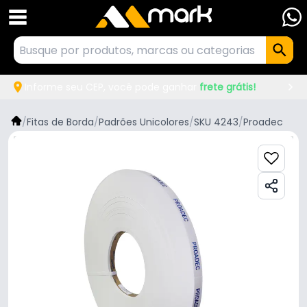
Informe seu CEP, você pode ganhar
frete grátis!
/
Fitas de Borda
/
Padrões Unicolores
/
SKU 4243
/
Proadec