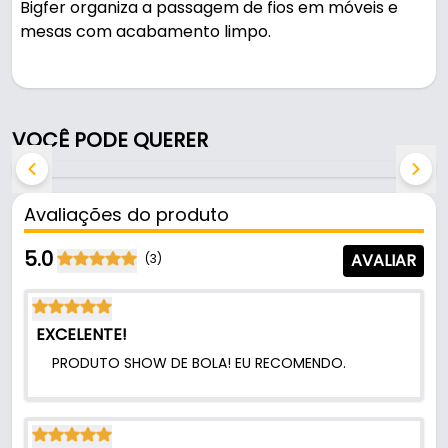
Bigfer organiza a passagem de fios em móveis e
mesas com acabamento limpo.
Pode ser usado em móveis e armários.
Fabricado em Plástico com acabamento fosco, é
VOCÊ PODE QUERER
resistente e durável no uso diário.
Características:
Avaliações do produto
- Marca: Bigfer
- Modelo: Redondo
5.0
AVALIAR
(3)
- Material: Plástico
- Acabamento: Fosco
- Cor: Branco
EXCELENTE!
- Dimensão de furação no móvel: Ø 59 mm
PRODUTO SHOW DE BOLA! EU RECOMENDO.
- Dimensão total do passa fio: Ø 68 mm
- Tampa: Removível