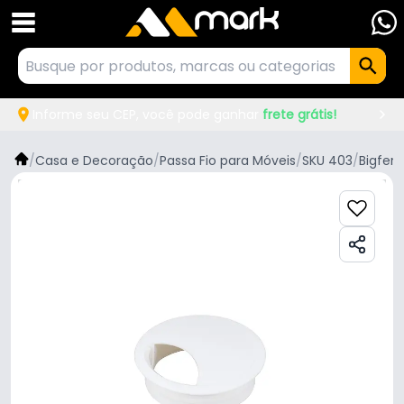
Informe seu CEP, você pode ganhar
frete grátis!
/
Casa e Decoração
/
Passa Fio para Móveis
/
SKU 403
/
Bigfer