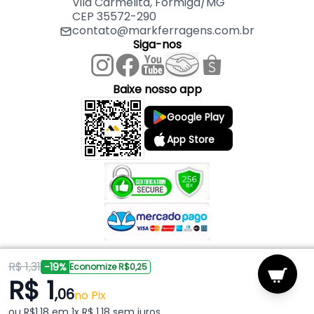
Vila Carmelita, Formiga/MG
CEP 35572-290
contato@markferragens.com.br
Siga-nos
Baixe nosso app
Google Play
App Store
R$ 1,31
Copyright © 2026 Mark Ferragens. Todos os direitos reservados.
-19%
Economize R$0,25
R$ 1
,06
Powered by
no Pix
ou R$1,18 em 1x R$ 1,18 sem juros