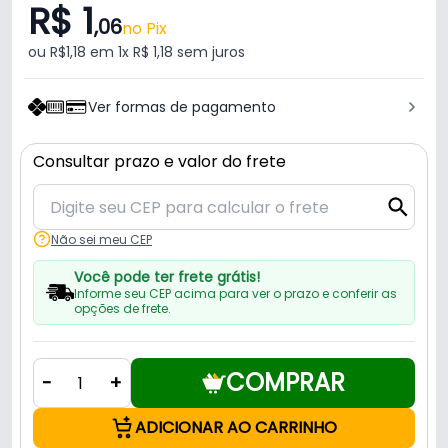
R$ 1
,06
no Pix
ou R$1,18 em 1x R$ 1,18 sem juros
Ver formas de pagamento
Consultar prazo e valor do frete
Não sei meu CEP
Você pode ter frete grátis!
Informe seu CEP acima para ver o prazo e conferir as
opções de frete.
COMPRAR
-
+
ADICIONAR AO CARRINHO