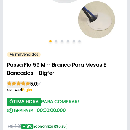
+5 mil vendidos
Passa Fio 59 Mm Branco Para Mesas E
Bancadas - Bigfer
5.0
(3)
SKU 403
|
Bigfer
ÓTIMA HORA
PARA COMPRAR!
00
:
00
:
00
.
000
TERMINA EM
R$ 1,31
-19%
Economize R$0,25