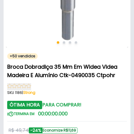
+50 vendidos
Broca Dobradiça 35 Mm Em Widea Videa
Madeira E Alumínio Ctk-0490035 Ctpohr
SKU 1186
|
Strong
ÓTIMA HORA
PARA COMPRAR!
00
:
00
:
00
.
000
TERMINA EM
R$ 49,74
-24%
Economize R$11,69