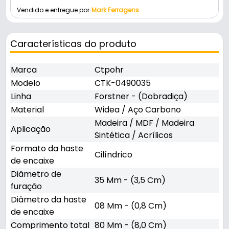
Vendido e entregue por
Mark Ferragens
Características do produto
Marca
Ctpohr
Modelo
CTK-0490035
Linha
Forstner - (Dobradiça)
Material
Widea / Aço Carbono
Madeira / MDF / Madeira
Aplicação
Sintética / Acrílicos
Formato da haste
Cilíndrico
de encaixe
Diâmetro de
35 Mm - (3,5 Cm)
furação
Diâmetro da haste
08 Mm - (0,8 Cm)
de encaixe
Comprimento total
80 Mm - (8,0 Cm)