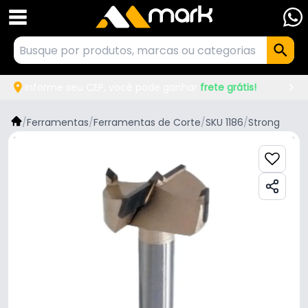
Informe seu CEP, você pode ganhar
frete grátis!
/
Ferramentas
/
Ferramentas de Corte
/
SKU 1186
/
Strong