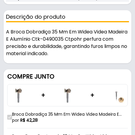
Descrição do produto
A Broca Dobradiça 35 Mm Em Widea Videa Madeira
E Alumínio Ctk-0490035 Ctpohr perfura com
precisão e durabilidade, garantindo furos limpos no
material indicado.
Indicado para madeira / mdf / madeira sintética /
acrílicos, é uma solução prática para uso em
COMPRE JUNTO
oficinas, obras e manutenção.
+
+
Fabricada em Widea / Aço Carbono, é resistente e
durável no uso diário.
Broca Dobradiça 35 Mm Em Widea Videa Madeira E
Características:
Alumínio Ctk-0490035 Ctpohr
por
R$
42,28
- Marca: Ctpohr
- Modelo: CTK-0490035