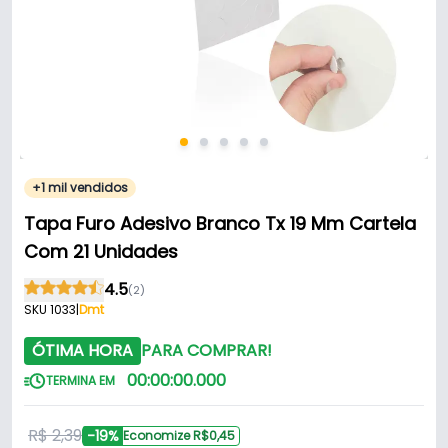
+1 mil vendidos
Tapa Furo Adesivo Branco Tx 19 Mm Cartela
Com 21 Unidades
4.5
(2)
SKU 1033
|
Dmt
ÓTIMA HORA
PARA COMPRAR!
00
:
00
:
00
.
000
TERMINA EM
R$ 2,39
-19%
Economize R$0,45