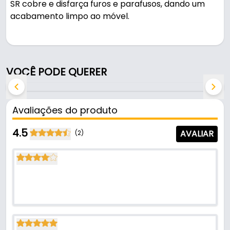
SR cobre e disfarça furos e parafusos, dando um
acabamento limpo ao móvel.
Pode ser usado em colagens, vedações e
acabamentos.
VOCÊ PODE QUERER
Fabricado com acabamento branco tx na cor
branco texturizado, é resistente e durável no uso
diário.
Avaliações do produto
Características:
4.5
AVALIAR
(2)
- Marca: SR
- Modelo: Tapa Furo
- Acabamento: Branco Tx
- Cor: Branco Texturizado
- Diâmetro: 19 mm
- Cartela com: 21 Unidades
- Tipo: Adesivo
- Fornecido em cartelas: 21 tapa furos