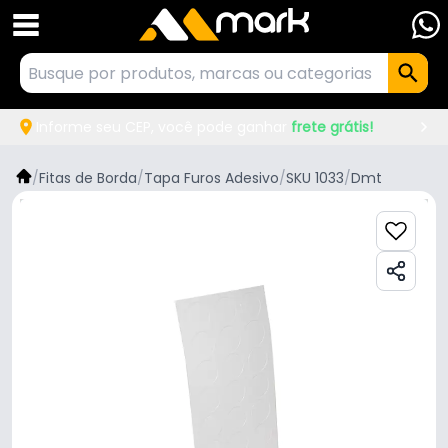
Informe seu CEP, você pode ganhar
frete grátis!
/
Fitas de Borda
/
Tapa Furos Adesivo
/
SKU 1033
/
Dmt